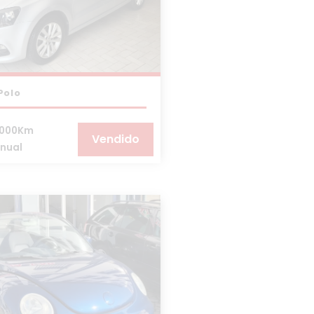
Polo
.000Km
Vendido
nual