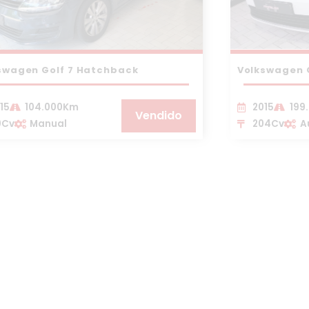
swagen Golf 7 Hatchback
Volkswagen G
15
104.000Km
2015
199
Vendido
0Cv
Manual
204Cv
A