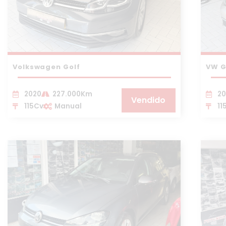
Volkswagen Golf
VW G
2020
227.000Km
20
Vendido
115Cv
Manual
11