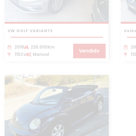
VW GOLF VARIANTE
Volk
2018
226.000Km
20
Vendido
115Cv
Manual
11