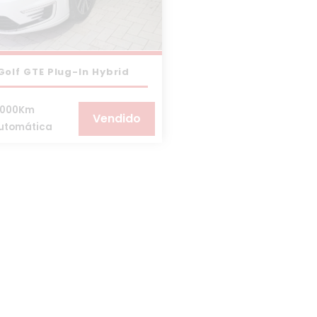
olf GTE Plug-In Hybrid
.000Km
Vendido
utomática