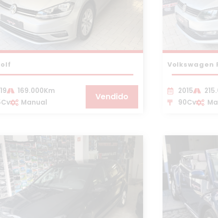
olf
Volkswagen 
19
169.000Km
2015
215
Vendido
5Cv
Manual
90Cv
Ma