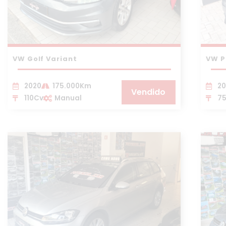
VW Golf Variant
VW P
2020
175.000Km
20
Vendido
110Cv
Manual
7