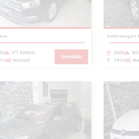
olo
Volkswagen 
15
177.000Km
2006
16
Vendido
5Cv
Manual
74Cv
Ma