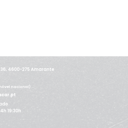
436, 4600-275 Amarante
óvel nacional)
acar.pt
ado
 14h 19:30h