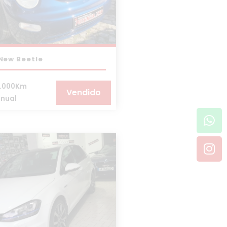
New Beetle
3.000Km
Vendido
nual
Wh
In