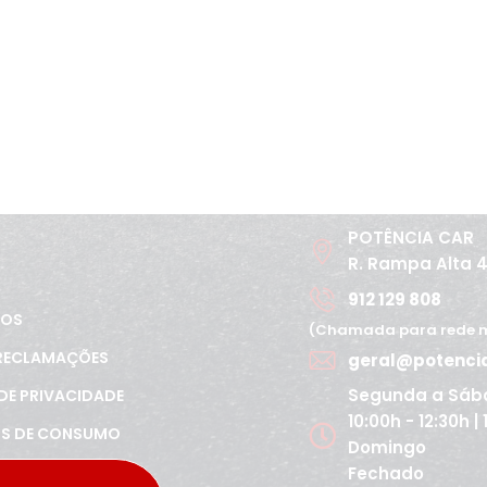
POTÊNCIA CAR
R. Rampa Alta 
912 129 808
TOS
(Chamada para rede m
 RECLAMAÇÕES
geral@potenci
Segunda a Sáb
 DE PRIVACIDADE
10:00h - 12:30h |
OS DE CONSUMO
Domingo
Fechado