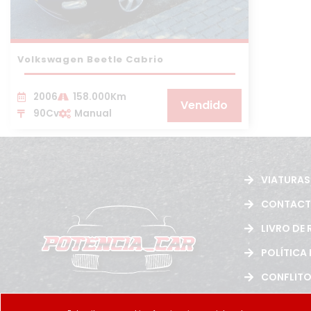
Volkswagen Beetle Cabrio
2006
158.000Km
Vendido
90Cv
Manual
VIATURAS
CONTAC
LIVRO DE
POLÍTICA
CONFLIT