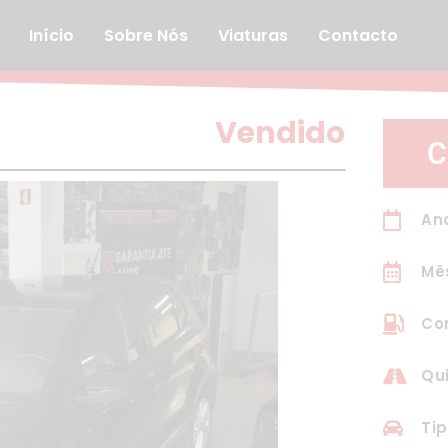
Início
Sobre Nós
Viaturas
Contacto
Vendido
C
Ano
Mê
Co
Qui
Tip