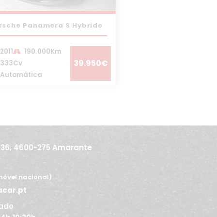
rsche Panamera S Hybrido
2011
190.000Km
39.950€
333Cv
Automática
436, 4600-275 Amarante
óvel nacional)
acar.pt
ado