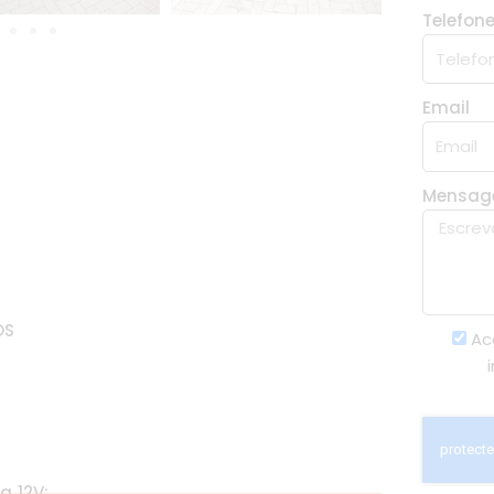
Telefon
Email
Mensa
OS
Ac
a 12V;