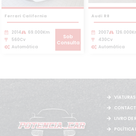
Ferrari California
Audi R8
2014
69.000Km
2007
126.000
Sob
560Cv
430Cv
Consulta
Automática
Automática
VIATURAS
CONTAC
LIVRO DE
POLÍTICA