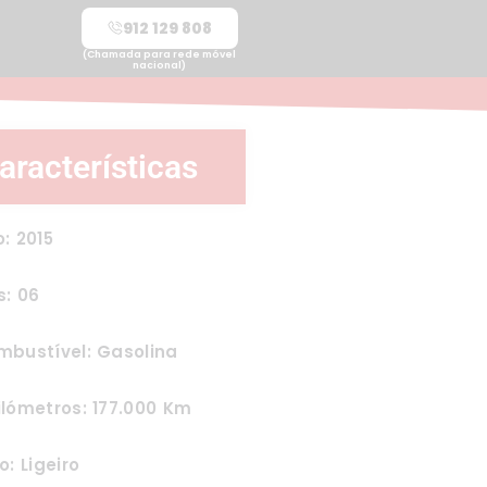
912 129 808
(Chamada para rede móvel
nacional)
aracterísticas
: 2015
s: 06
mbustível: Gasolina
lómetros: 177.000 Km
o: Ligeiro