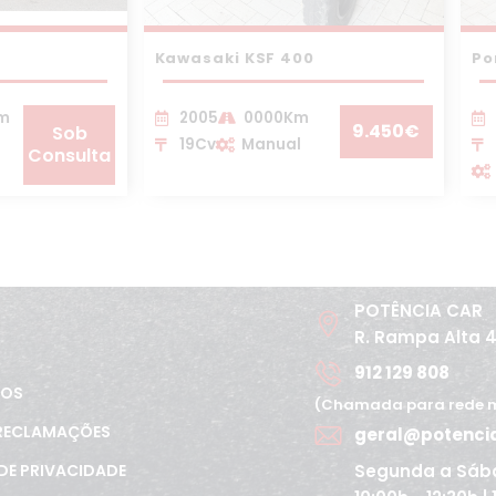
Kawasaki KSF 400
Po
Km
2005
0000Km
9.450€
Sob
19Cv
Manual
Consulta
POTÊNCIA CAR
R. Rampa Alta 
912 129 808
TOS
(Chamada para rede m
 RECLAMAÇÕES
geral@potenci
Segunda a Sáb
 DE PRIVACIDADE