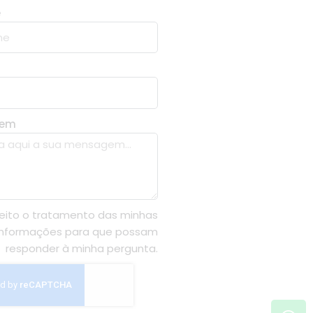
e
gem
eito o tratamento das minhas
informações para que possam
responder à minha pergunta.
Wh
In