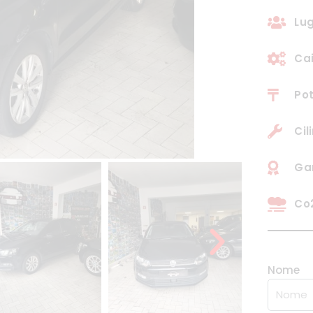
Lug
Ca
Pot
Cil
Ga
Co2
Nome