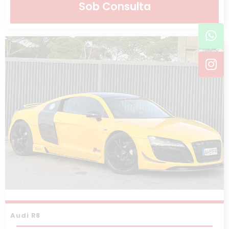
Sob Consulta
Wh
In
Audi R8