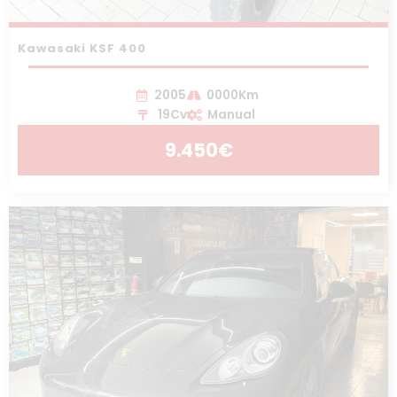
Kawasaki KSF 400
2005
0000Km
19Cv
Manual
9.450€