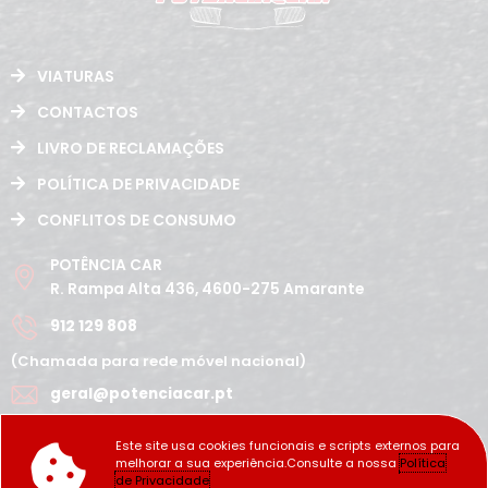
VIATURAS
CONTACTOS
LIVRO DE RECLAMAÇÕES
POLÍTICA DE PRIVACIDADE
CONFLITOS DE CONSUMO
POTÊNCIA CAR
R. Rampa Alta 436, 4600-275 Amarante
912 129 808
(Chamada para rede móvel nacional)
geral@potenciacar.pt
Segunda a Sábado
Este site usa cookies funcionais e scripts externos para
10:00h - 12:30h | 14h 19:30h
melhorar a sua experiência.Consulte a nossa
Política
Domingo
de Privacidade