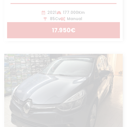
2021
177.000Km
85Cv
Manual
17.950€