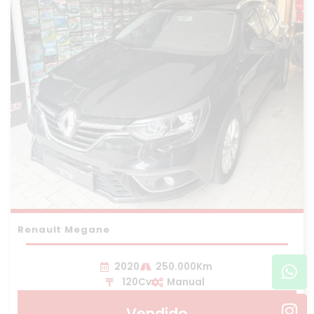
Renault Megane
Wh
In
2020
250.000Km
120Cv
Manual
Vendido