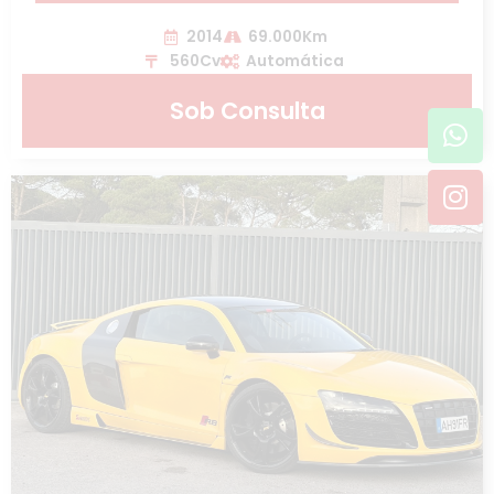
2014
69.000Km
560Cv
Automática
Sob Consulta
Wh
In