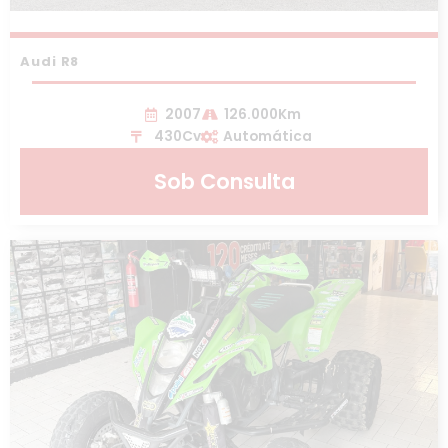
Audi R8
2007
126.000Km
430Cv
Automática
Sob Consulta