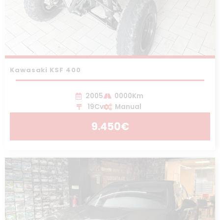
Kawasaki KSF 400
2005
0000Km
19Cv
Manual
9.450€