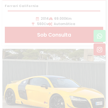
Ferrari California
2014
69.000Km
560Cv
Automática
Wh
In
Sob Consulta