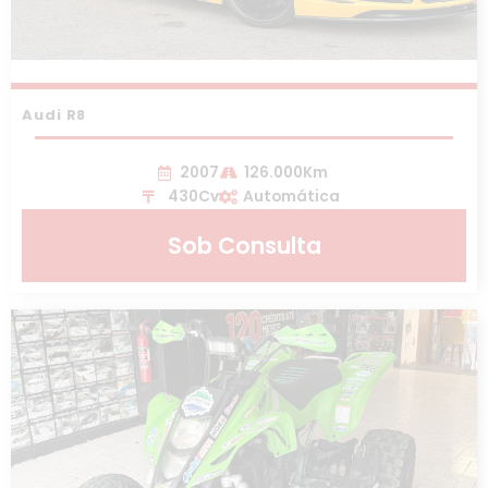
Audi R8
2007
126.000Km
430Cv
Automática
Sob Consulta