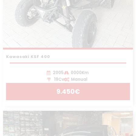
Kawasaki KSF 400
2005
0000Km
19Cv
Manual
9.450€