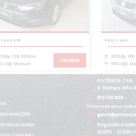
 Leon SW
Seat Leon
20
228.000Km
2019
188
Vendido
0Cv
Manual
115Cv
Ma
POTÊNCIA CAR
R. Rampa Alta 
912 129 808
TOS
(Chamada para rede m
 RECLAMAÇÕES
geral@potenci
Segunda a Sáb
 DE PRIVACIDADE
10:00h - 12:30h |
OS DE CONSUMO