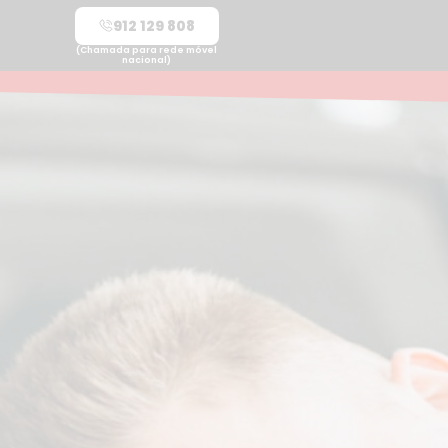
912 129 808
(Chamada para rede móvel
nacional)