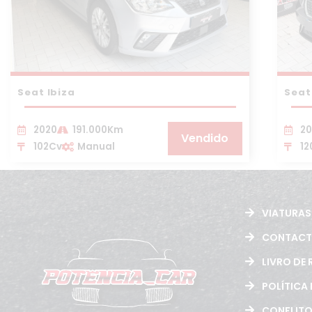
Seat Ibiza
Seat
2020
191.000Km
20
Vendido
102Cv
Manual
12
VIATURAS
CONTAC
LIVRO DE
POLÍTICA
CONFLIT