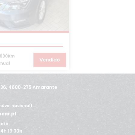
.000Km
Vendido
nual
436, 4600-275 Amarante
óvel nacional)
acar.pt
ado
 14h 19:30h