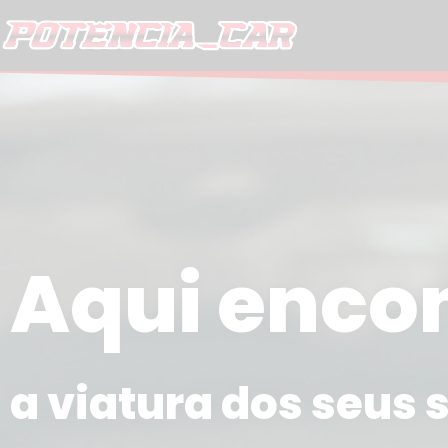
Skip
to
content
Aqui enco
a viatura dos seus