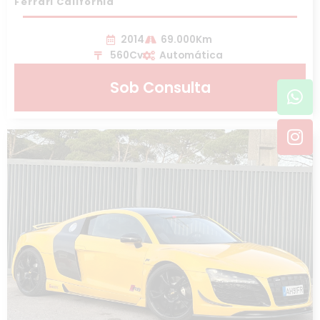
Ferrari California
2014
69.000Km
560Cv
Automática
Wh
In
Sob Consulta