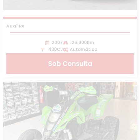
Audi R8
2007
126.000Km
430Cv
Automática
Sob Consulta