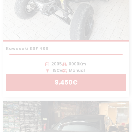
Kawasaki KSF 400
2005
0000Km
19Cv
Manual
9.450€