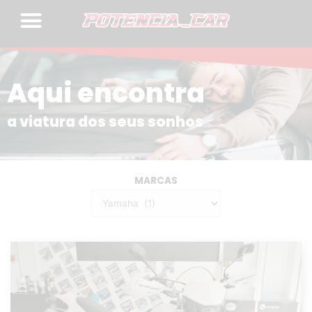
Skip
to
content
Aqui encontra
a viatura dos seus sonhos
MARCAS
Categorias