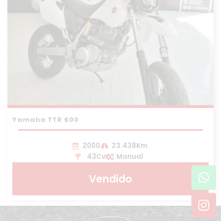
Yamaha TTR 600
2000
23.438Km
43Cv
Manual
Wh
In
Vendido