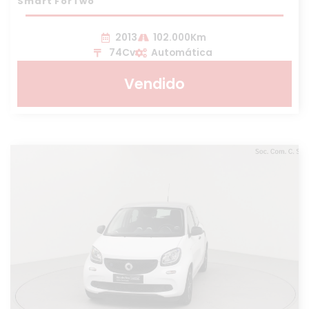
Smart ForTwo
2013
102.000Km
74Cv
Automática
Vendido