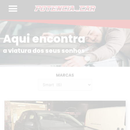
Skip
to
content
Aqui encontra
a viatura dos seus sonhos
MARCAS
Categorias