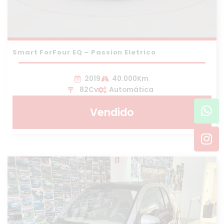
Smart ForFour EQ – Passion Eletrico
2019
40.000Km
82Cv
Automática
Wh
In
Vendido