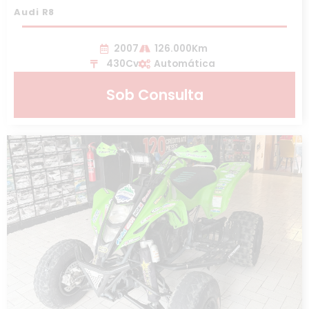
Audi R8
2007
126.000Km
430Cv
Automática
Sob Consulta