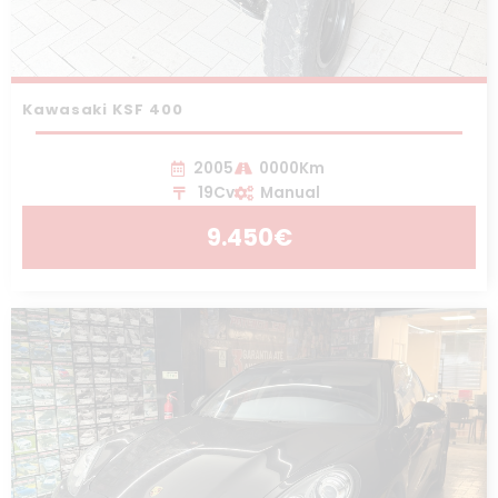
Kawasaki KSF 400
2005
0000Km
19Cv
Manual
9.450€