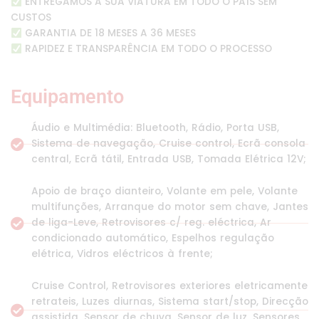
ENTREGAMOS A SUA VIATURA EM TODO O PAÍS SEM
CUSTOS
GARANTIA DE 18 MESES A 36 MESES
RAPIDEZ E TRANSPARÊNCIA EM TODO O PROCESSO
Equipamento
Áudio e Multimédia: Bluetooth, Rádio, Porta USB,
Sistema de navegação, Cruise control, Ecrã consola
central, Ecrã tátil, Entrada USB, Tomada Elétrica 12V;
Apoio de braço dianteiro, Volante em pele, Volante
multifunções, Arranque do motor sem chave, Jantes
de liga-Leve, Retrovisores c/ reg. eléctrica, Ar
condicionado automático, Espelhos regulação
elétrica, Vidros eléctricos à frente;
Cruise Control, Retrovisores exteriores eletricamente
retrateis, Luzes diurnas, Sistema start/stop, Direcção
assistida, Sensor de chuva, Sensor de luz, Sensores