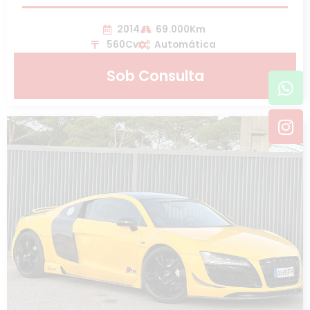
2014
69.000Km
560Cv
Automática
Sob Consulta
Wh
In