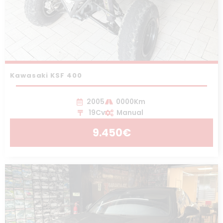
Kawasaki KSF 400
2005
0000Km
19Cv
Manual
9.450€