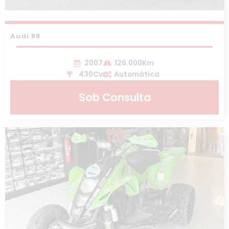
Audi R8
2007
126.000Km
430Cv
Automática
Sob Consulta