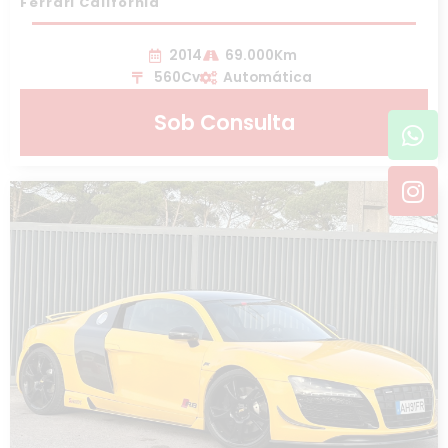
Ferrari California
2014
69.000Km
560Cv
Automática
Wh
In
Sob Consulta