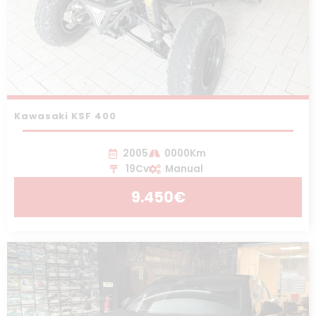
Kawasaki KSF 400
2005
0000Km
19Cv
Manual
9.450€