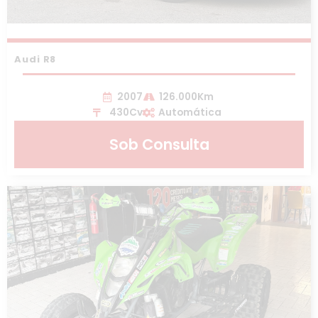
Audi R8
2007
126.000Km
430Cv
Automática
Sob Consulta