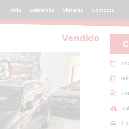
Início
Sobre Nós
Viaturas
Contacto
Vendido
C
Ano
Mê
Com
Qu
Tip