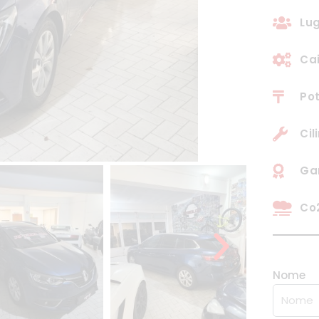
Lug
Ca
Pot
Cil
Ga
Co2
Nome