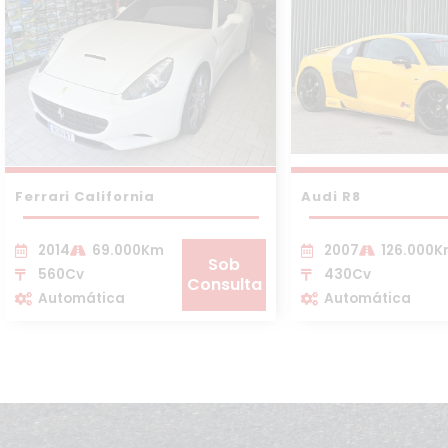
Ferrari California
Audi R8
2014
69.000Km
2007
126.000
Sob
560Cv
430Cv
Consulta
Automática
Automática