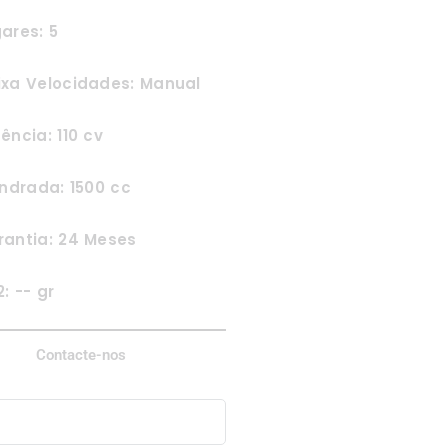
ares: 5
ixa Velocidades: Manual
ência: 110 cv
indrada: 1500 cc
rantia: 24 Meses
: -- gr
Contacte-nos