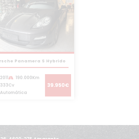
rsche Panamera S Hybrido
2011
190.000Km
39.950€
333Cv
Automática