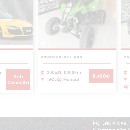
Kawasaki KSF 400
Po
Km
2005
0000Km
9.450€
Sob
19Cv
Manual
Consulta
POTÊNCIA CAR