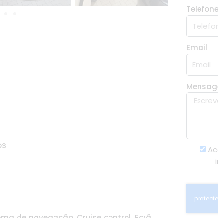
Telefon
Email
Mensa
OS
Ac
tema de navegação, Cruise control, Ecrã