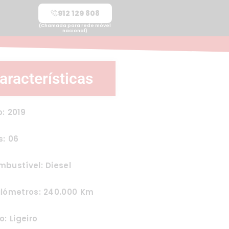
912 129 808
(Chamada para rede móvel
nacional)
aracterísticas
: 2019
s: 06
bustível: Diesel
ilómetros: 240.000 Km
o: Ligeiro