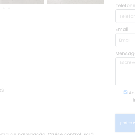
Telefon
Email
Mensa
OS
Ac
tema de navegação, Cruise control, Ecrã