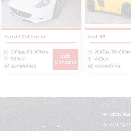
Ferrari California
Audi R8
2014
69.000Km
2007
126.000
Sob
560Cv
430Cv
Consulta
Automática
Automática
VIATURAS
CONTAC