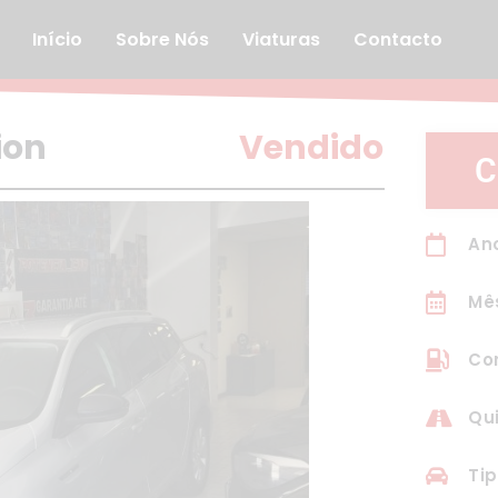
Início
Sobre Nós
Viaturas
Contacto
Vendido
ion
C
Ano
Mê
Com
Qui
Tip