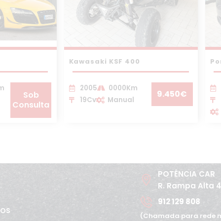
Kawasaki KSF 400
Po
Km
2005
0000Km
9.450€
Sob
19Cv
Manual
Consulta
POTÊNCIA CAR
R. Rampa Alta 
912 129 808
TOS
(Chamada para rede m