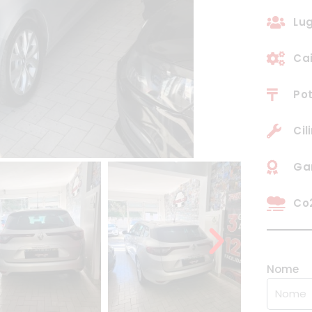
Lug
Ca
Pot
Cil
Ga
Co2
Nome