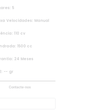
ares: 5
ixa Velocidades: Manual
ência: 110 cv
indrada: 1500 cc
rantia: 24 Meses
: -- gr
Contacte-nos