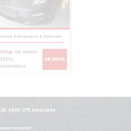
rsche Panamera S Hybrido
2011
190.000Km
39.950€
333Cv
Automática
436, 4600-275 Amarante
óvel nacional)