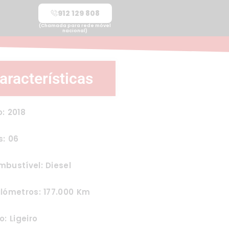
912 129 808
(Chamada para rede móvel
nacional)
aracterísticas
: 2018
s: 06
bustível: Diesel
lómetros: 177.000 Km
o: Ligeiro