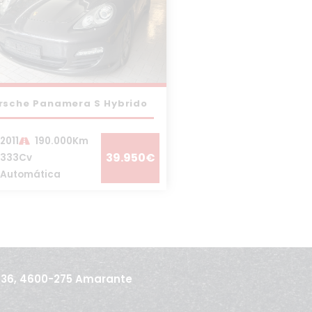
rsche Panamera S Hybrido
2011
190.000Km
39.950€
333Cv
Automática
436, 4600-275 Amarante