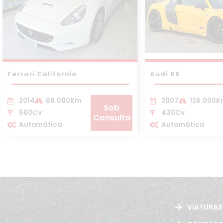
Ferrari California
Audi R8
2014
69.000Km
2007
126.000
Sob
560Cv
430Cv
Consulta
Automática
Automática
VIATURAS