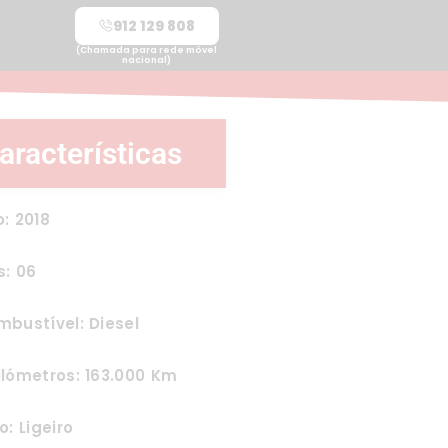
912 129 808
(Chamada para rede móvel
nacional)
aracterísticas
: 2018
s: 06
bustível: Diesel
lómetros: 163.000 Km
o: Ligeiro