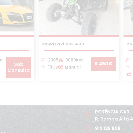
Kawasaki KSF 400
Po
Km
2005
0000Km
9.450€
Sob
19Cv
Manual
Consulta
POTÊNCIA CAR
R. Rampa Alta 
912 129 808