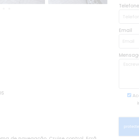
Telefon
Email
Mensa
OS
Ac
tema de navegação, Cruise control, Ecrã