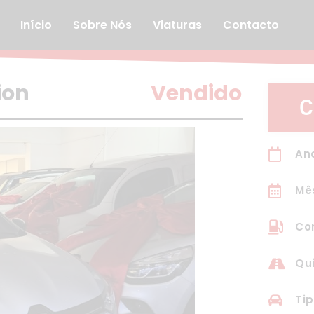
Início
Sobre Nós
Viaturas
Contacto
Vendido
ion
C
Ano
Mê
Com
Qui
Tip