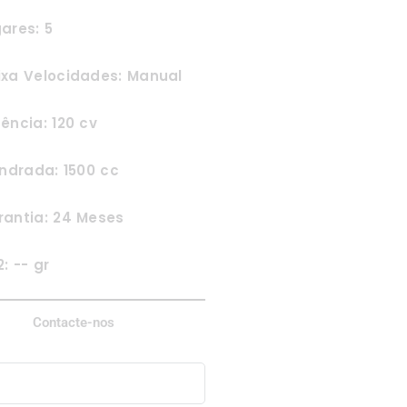
ares: 5
ixa Velocidades: Manual
ência: 120 cv
indrada: 1500 cc
rantia: 24 Meses
: -- gr
Contacte-nos