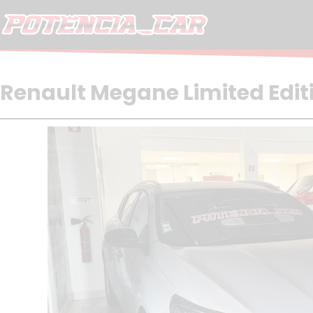
Skip
to
content
Renault Megane Limited Edit