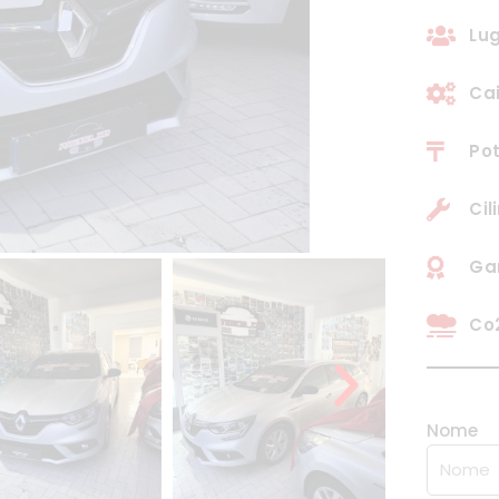
Lug
Ca
Pot
Cil
Ga
Co2
Nome