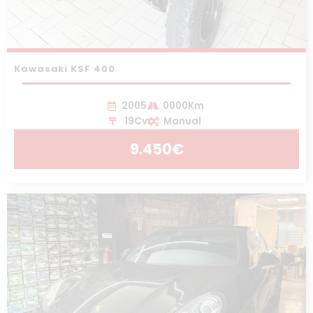
Kawasaki KSF 400
2005
0000Km
19Cv
Manual
9.450€