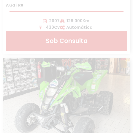
Audi R8
2007
126.000Km
430Cv
Automática
Sob Consulta