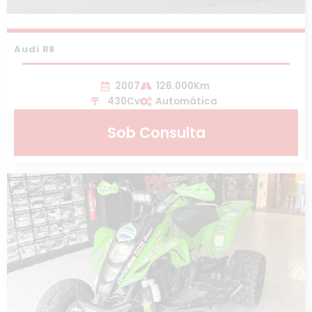
Audi R8
2007
126.000Km
430Cv
Automática
Sob Consulta