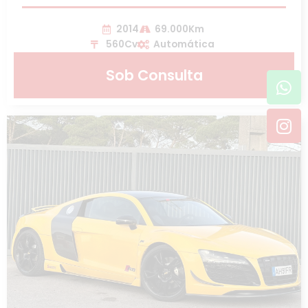
2014
69.000Km
560Cv
Automática
Sob Consulta
Wh
In