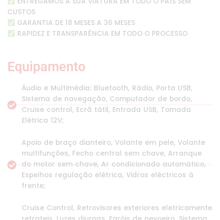
ENTREGAMOS A SUA VIATURA EM TODO O PAÍS SEM
CUSTOS
GARANTIA DE 18 MESES A 36 MESES
RAPIDEZ E TRANSPARÊNCIA EM TODO O PROCESSO
Equipamento
Áudio e Multimédia: Bluetooth, Rádio, Porta USB,
Sistema de navegação, Computador de bordo,
Cruise control, Ecrã tátil, Entrada USB, Tomada
Elétrica 12V;
Apoio de braço dianteiro, Volante em pele, Volante
multifunções, Fecho central sem chave, Arranque
do motor sem chave, Ar condicionado automático,
Espelhos regulação elétrica, Vidros eléctricos à
frente;
Cruise Control, Retrovisores exteriores eletricamente
retrateis, Luzes diurnas, Faróis de nevoeiro, Sistema