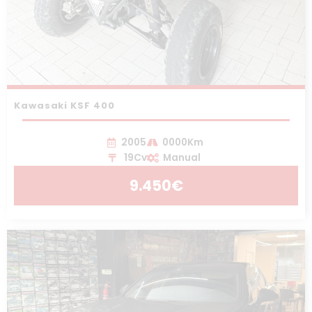
Kawasaki KSF 400
2005
0000Km
19Cv
Manual
9.450€