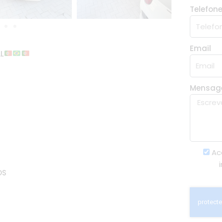
Telefon
Email
L
Mensa
Ac
OS