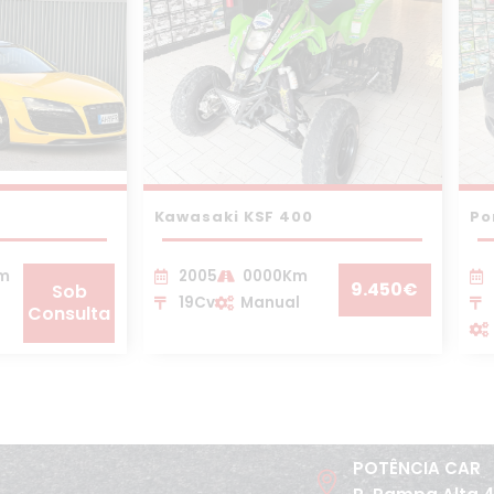
Kawasaki KSF 400
Po
Km
2005
0000Km
9.450€
Sob
19Cv
Manual
Consulta
POTÊNCIA CAR