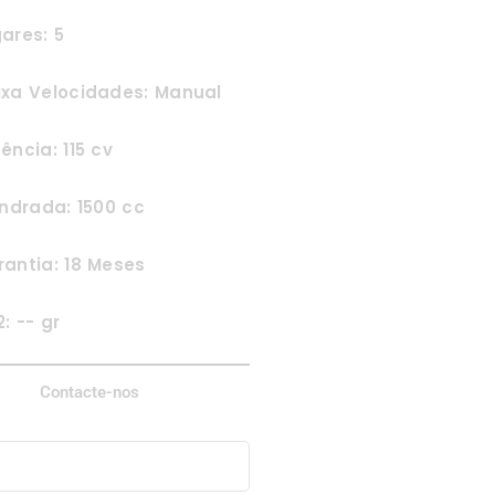
ares: 5
ixa Velocidades: Manual
ência: 115 cv
indrada: 1500 cc
antia: 18 Meses
: -- gr
Contacte-nos