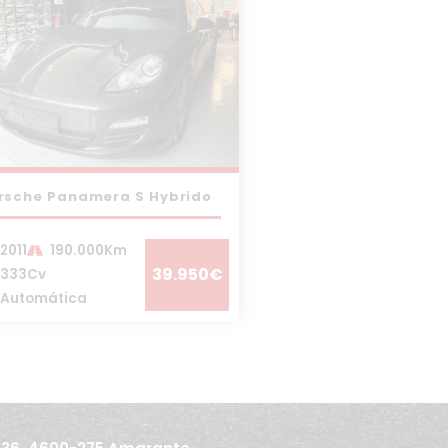
rsche Panamera S Hybrido
2011
190.000Km
39.950€
333Cv
Automática