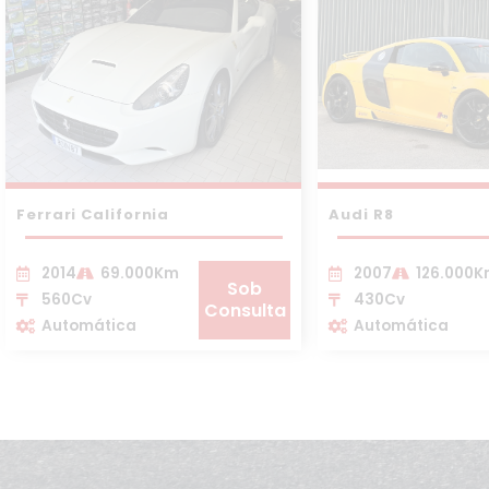
Ferrari California
Audi R8
2014
69.000Km
2007
126.000
Sob
560Cv
430Cv
Consulta
Automática
Automática