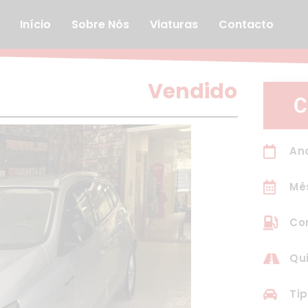
Início
Sobre Nós
Viaturas
Contacto
Vendido
C
Ano
Mê
Com
Qui
Tip