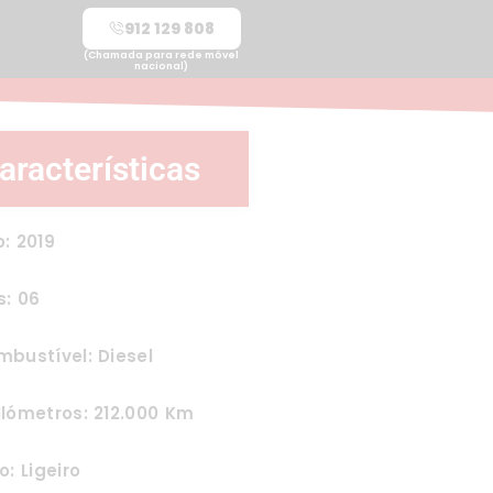
912 129 808
(Chamada para rede móvel
nacional)
aracterísticas
: 2019
s: 06
bustível: Diesel
lómetros: 212.000 Km
o: Ligeiro