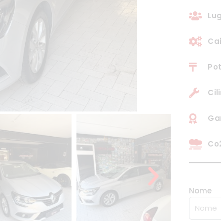
Lug
Ca
Pot
Cil
Gar
Co2
Nome