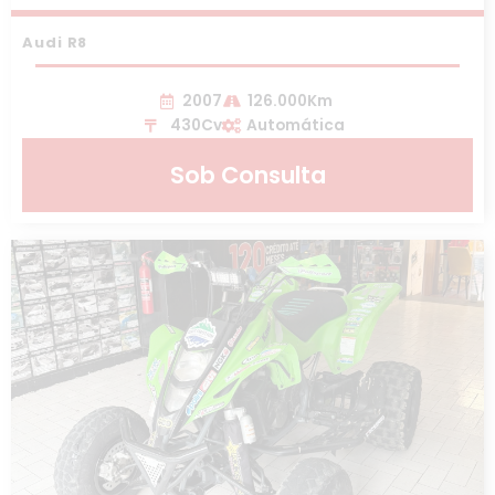
Audi R8
2007
126.000Km
430Cv
Automática
Sob Consulta