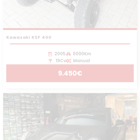
Kawasaki KSF 400
2005
0000Km
19Cv
Manual
9.450€