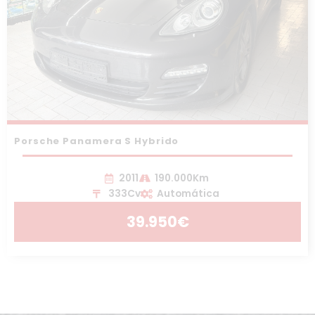
Porsche Panamera S Hybrido
2011
190.000Km
333Cv
Automática
39.950€