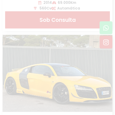
2014
69.000Km
560Cv
Automática
Sob Consulta
Wh
In