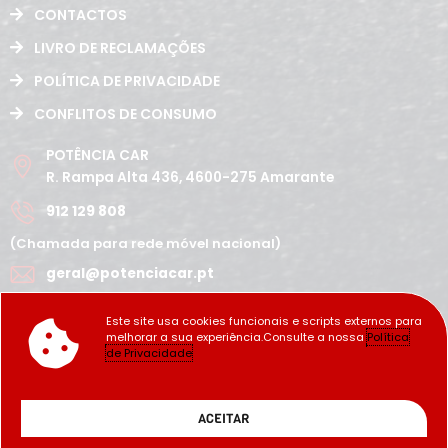
CONTACTOS
LIVRO DE RECLAMAÇÕES
POLÍTICA DE PRIVACIDADE
CONFLITOS DE CONSUMO
POTÊNCIA CAR
R. Rampa Alta 436, 4600-275 Amarante
912 129 808
(Chamada para rede móvel nacional)
geral@potenciacar.pt
Segunda a Sábado
Este site usa cookies funcionais e scripts externos para
10:00h - 12:30h | 14h 19:30h
melhorar a sua experiência.Consulte a nossa
Política
Domingo
de Privacidade
Fechado
Copyright Potência_Car ©2022
ACEITAR
Developed by: