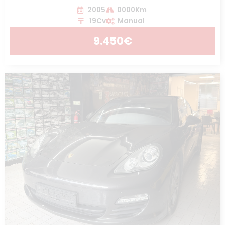
2005
0000Km
19Cv
Manual
9.450€