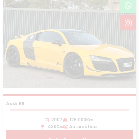
Wh
In
Audi R8
2007
126.000Km
430Cv
Automática