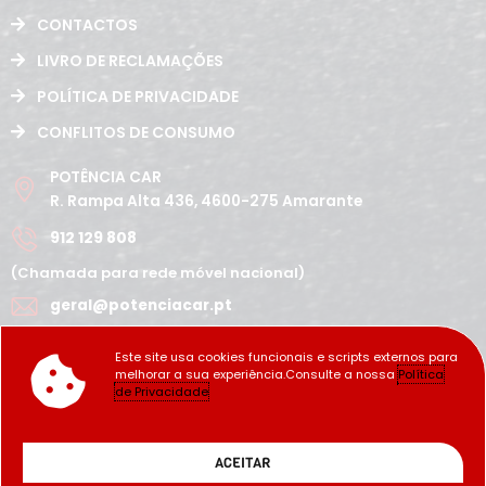
CONTACTOS
LIVRO DE RECLAMAÇÕES
POLÍTICA DE PRIVACIDADE
CONFLITOS DE CONSUMO
POTÊNCIA CAR
R. Rampa Alta 436, 4600-275 Amarante
912 129 808
(Chamada para rede móvel nacional)
geral@potenciacar.pt
Segunda a Sábado
Este site usa cookies funcionais e scripts externos para
10:00h - 12:30h | 14h 19:30h
melhorar a sua experiência.Consulte a nossa
Política
Domingo
de Privacidade
Fechado
Copyright Potência_Car ©2022
ACEITAR