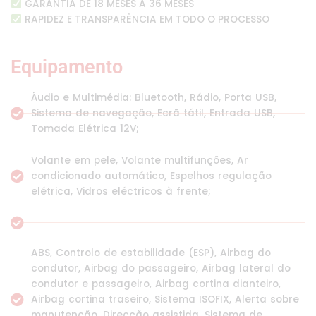
GARANTIA DE 18 MESES A 36 MESES
RAPIDEZ E TRANSPARÊNCIA EM TODO O PROCESSO
Equipamento
Áudio e Multimédia: Bluetooth, Rádio, Porta USB,
Sistema de navegação, Ecrã tátil, Entrada USB,
Tomada Elétrica 12V;
Volante em pele, Volante multifunções, Ar
condicionado automático, Espelhos regulação
elétrica, Vidros eléctricos à frente;
ABS, Controlo de estabilidade (ESP), Airbag do
condutor, Airbag do passageiro, Airbag lateral do
condutor e passageiro, Airbag cortina dianteiro,
Airbag cortina traseiro, Sistema ISOFIX, Alerta sobre
manutenção, Direcção assistida, Sistema de