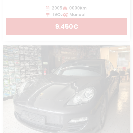
2005
0000Km
19Cv
Manual
9.450€