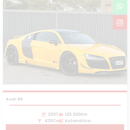
Wh
In
Audi R8
2007
126.000Km
430Cv
Automática