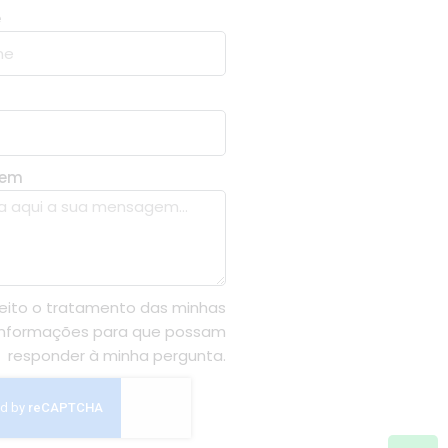
e
gem
eito o tratamento das minhas
informações para que possam
responder à minha pergunta.
Wh
In