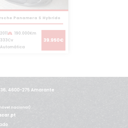
rsche Panamera S Hybrido
2011
190.000Km
39.950€
333Cv
Automática
436, 4600-275 Amarante
óvel nacional)
acar.pt
ado