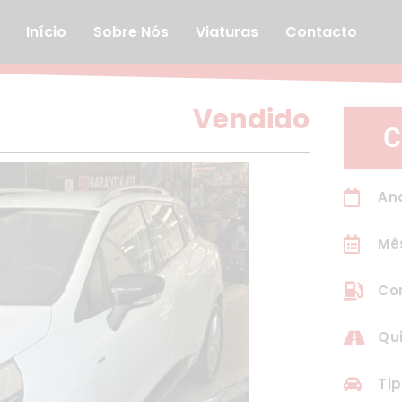
Início
Sobre Nós
Viaturas
Contacto
Vendido
C
Ano
Mê
Com
Qu
Tip