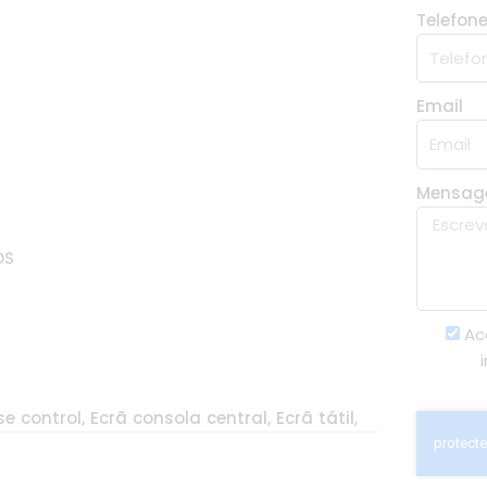
Telefon
Email
Mensa
OS
Ac
e control, Ecrã consola central, Ecrã tátil,