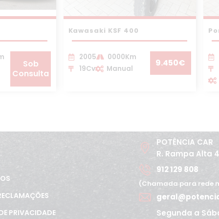
Kawasaki KSF 400
Po
Km
2005
0000Km
9.450€
Sob
19Cv
Manual
Consulta
POTÊNCIA CAR
R. Rampa Alta 
912 129 808
TOS
(Chamada para rede m
 RECLAMAÇÕES
geral@potenci
Segunda a Sáb
 DE PRIVACIDADE