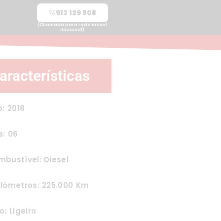
912 129 808
(Chamada para rede móvel
nacional)
aracterísticas
: 2018
s: 06
bustível: Diesel
ilómetros: 225.000 Km
o: Ligeiro