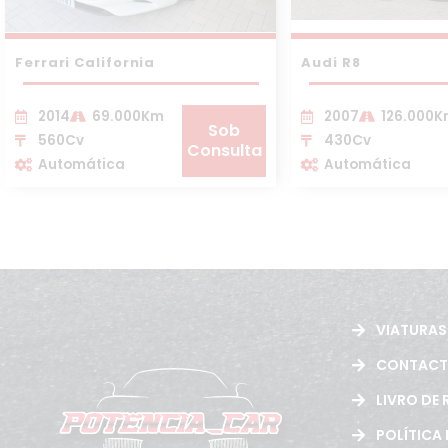
Ferrari California
Audi R8
2014
69.000Km
2007
126.000
Sob
560Cv
430Cv
Consulta
Automática
Automática
VIATURAS
CONTAC
LIVRO DE
POLÍTICA