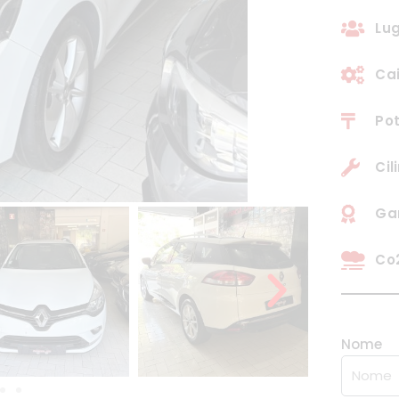
Lug
Ca
Pot
Cil
Gar
Co2
Nome