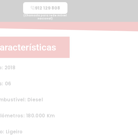
912 129 808
(Chamada para rede móvel
nacional)
aracterísticas
: 2018
s: 06
bustível: Diesel
lómetros: 180.000 Km
o: Ligeiro