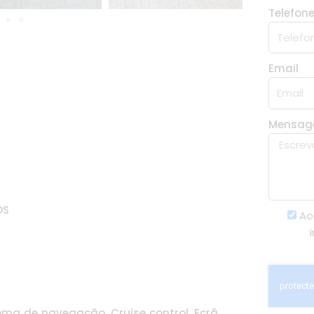
Telefon
Email
Mensa
OS
Ac
tema de navegação, Cruise control, Ecrã