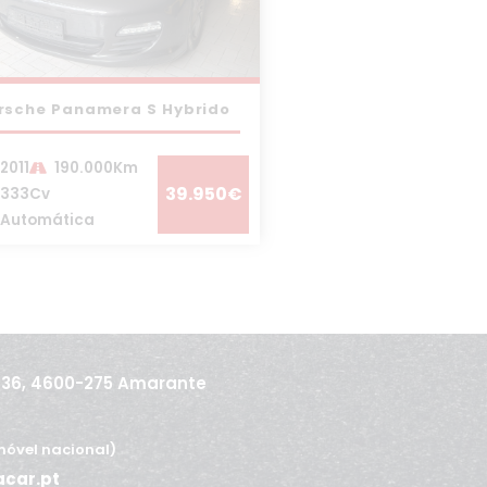
rsche Panamera S Hybrido
2011
190.000Km
39.950€
333Cv
Automática
436, 4600-275 Amarante
óvel nacional)
acar.pt