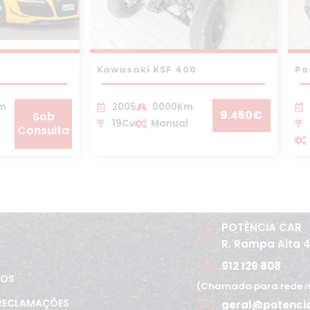
Kawasaki KSF 400
Po
Km
2005
0000Km
9.450€
Sob
19Cv
Manual
Consulta
POTÊNCIA CAR
R. Rampa Alta 
912 129 808
TOS
(Chamada para rede m
 RECLAMAÇÕES
geral@potenci