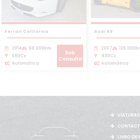
Ferrari California
Audi R8
2014
69.000Km
2007
126.000
Sob
560Cv
430Cv
Consulta
Automática
Automática
VIATURAS
CONTAC
LIVRO DE