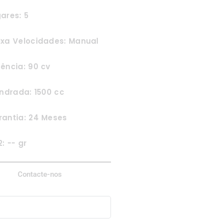
ares: 5
ixa Velocidades: Manual
ência: 90 cv
indrada: 1500 cc
rantia: 24 Meses
: -- gr
Contacte-nos