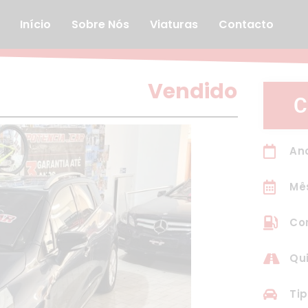
Início
Sobre Nós
Viaturas
Contacto
Vendido
C
Ano
Mê
Com
Qui
Tip