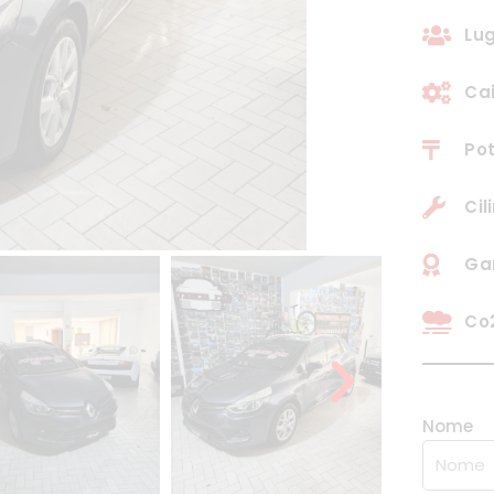
Lug
Ca
Pot
Cil
Ga
Co2
Nome