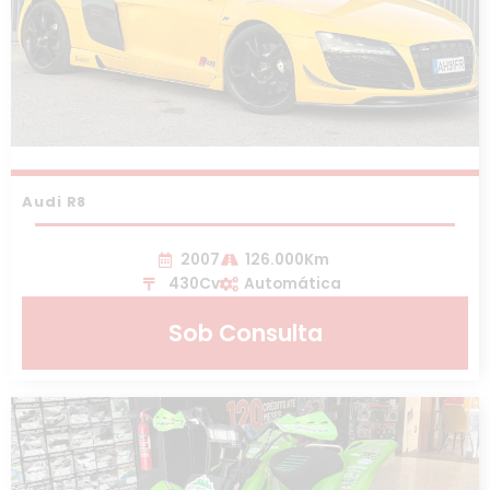
Audi R8
2007
126.000Km
430Cv
Automática
Sob Consulta