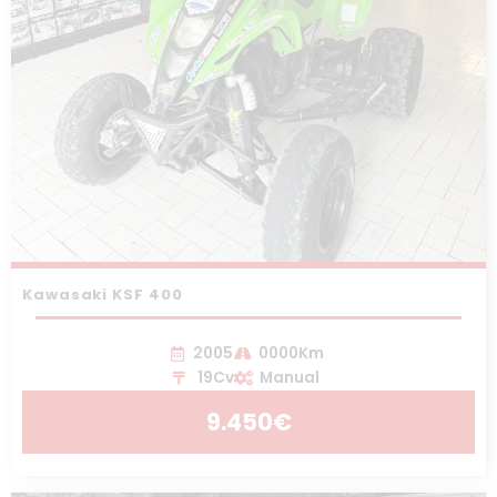
Kawasaki KSF 400
2005
0000Km
19Cv
Manual
9.450€