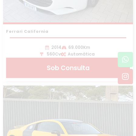
Ferrari California
2014
69.000Km
Wh
In
560Cv
Automática
Sob Consulta