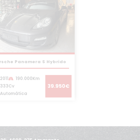
rsche Panamera S Hybrido
2011
190.000Km
39.950€
333Cv
Automática