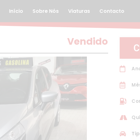
Início
Sobre Nós
Viaturas
Contacto
Vendido
C
Ano
Mês
Co
Qu
Tip