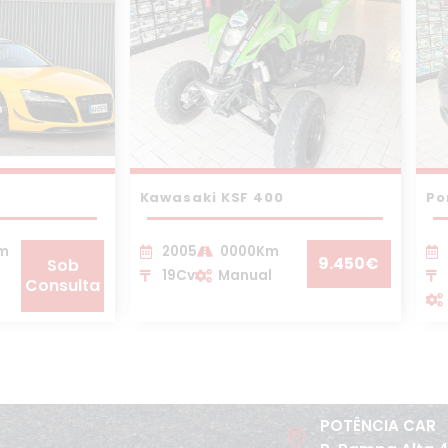
Kawasaki KSF 400
Po
Km
2005
0000Km
9.450€
Sob
19Cv
Manual
Consulta
POTÊNCIA CAR