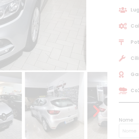
Lug
Ca
Pot
Cil
Ga
Co2
Nome