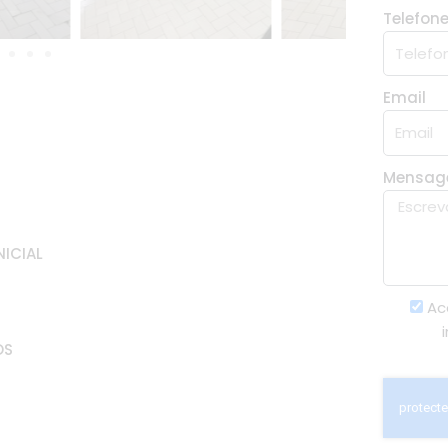
Telefon
Email
Mensa
NICIAL
Ac
OS