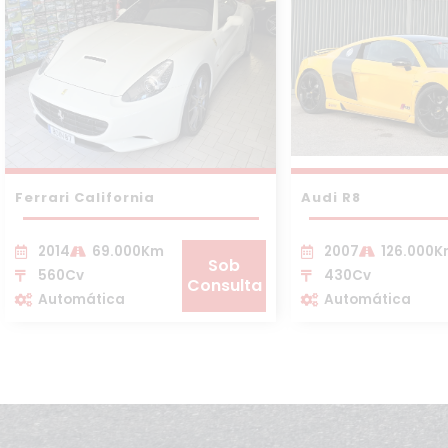
Ferrari California
Audi R8
2014
69.000Km
2007
126.000
Sob
560Cv
430Cv
Consulta
Automática
Automática