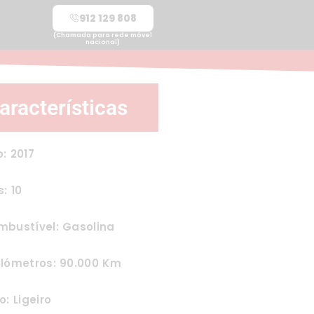
912 129 808
(Chamada para rede móvel
nacional)
aracterísticas
: 2017
: 10
mbustível: Gasolina
ilómetros: 90.000 Km
o: Ligeiro