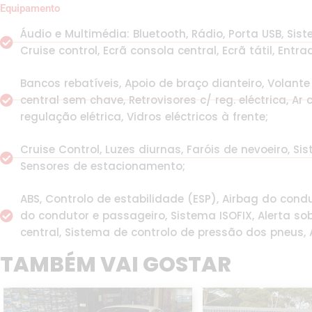
Equipamento
Áudio e Multimédia: Bluetooth, Rádio, Porta USB, S
Cruise control, Ecrã consola central, Ecrã tátil, Entr
Bancos rebatíveis, Apoio de braço dianteiro, Volante
central sem chave, Retrovisores c/ reg. eléctrica, A
regulação elétrica, Vidros eléctricos à frente;
Cruise Control, Luzes diurnas, Faróis de nevoeiro, Si
Sensores de estacionamento;
ABS, Controlo de estabilidade (ESP), Airbag do condu
do condutor e passageiro, Sistema ISOFIX, Alerta so
central, Sistema de controlo de pressão dos pneus, 
TAMBÉM VAI GOSTAR