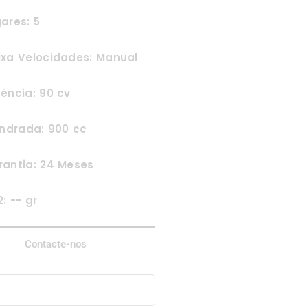
ares: 5
ixa Velocidades: Manual
ência: 90 cv
indrada: 900 cc
rantia: 24 Meses
: -- gr
Contacte-nos