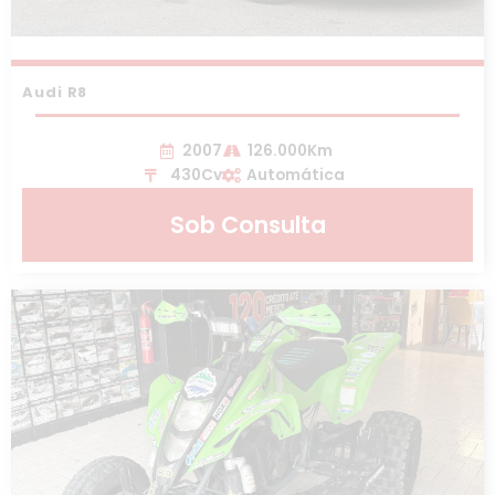
Audi R8
2007
126.000Km
430Cv
Automática
Sob Consulta