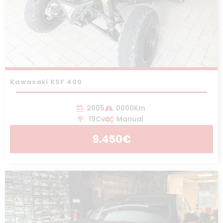
Kawasaki KSF 400
2005
0000Km
19Cv
Manual
9.450€