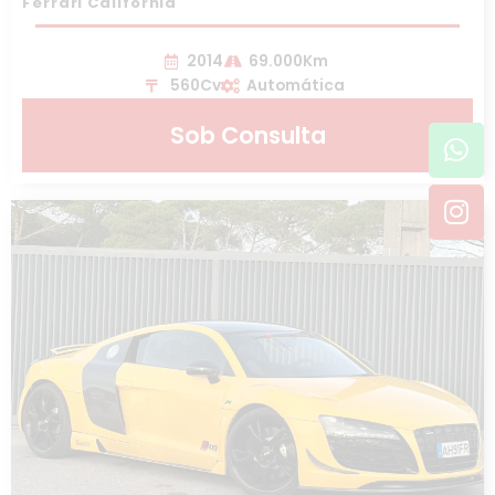
Ferrari California
2014
69.000Km
560Cv
Automática
Wh
In
Sob Consulta