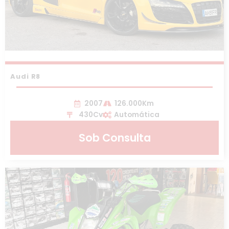
Audi R8
2007
126.000Km
430Cv
Automática
Sob Consulta