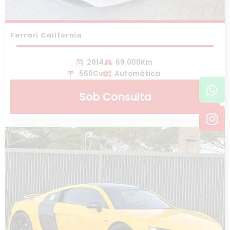
Ferrari California
2014
69.000Km
560Cv
Automática
Wh
In
Sob Consulta