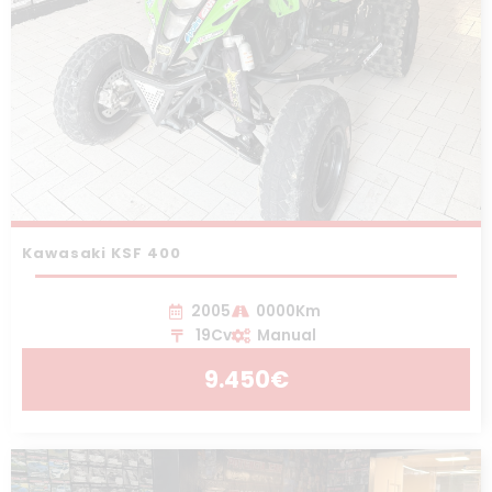
Kawasaki KSF 400
2005
0000Km
19Cv
Manual
9.450€