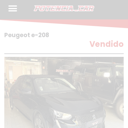
Skip
to
content
Peugeot e-208
Vendido