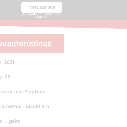
912 129 808
(Chamada para rede móvel
nacional)
aracterísticas
: 2021
s: 06
bustível: Eléctrico
lómetros: 161.000 Km
o: Ligeiro