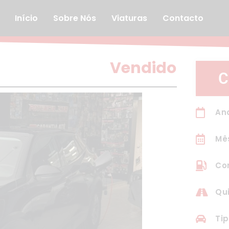
Início
Sobre Nós
Viaturas
Contacto
Vendido
C
Ano
Mê
Com
Qui
Tip