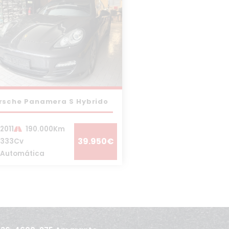
rsche Panamera S Hybrido
2011
190.000Km
39.950€
333Cv
Automática