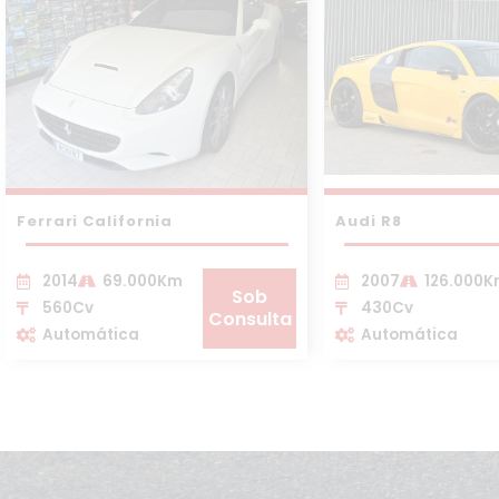
Ferrari California
Audi R8
2014
69.000Km
2007
126.000
Sob
560Cv
430Cv
Consulta
Automática
Automática