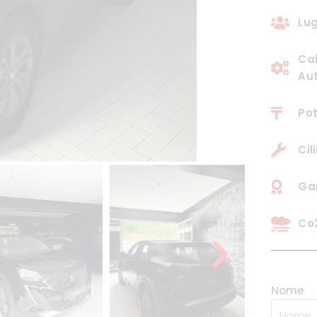
Lug
Ca
Au
Pot
Cil
Gar
Co2
Nome