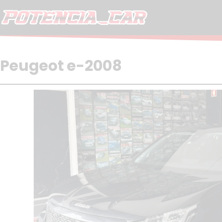
Skip
to
content
Peugeot e-2008