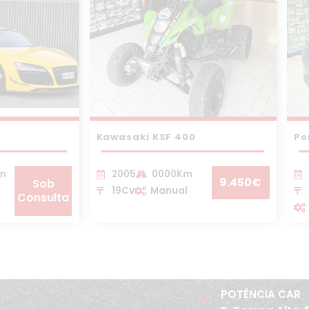
Kawasaki KSF 400
Po
Km
2005
0000Km
9.450€
Sob
19Cv
Manual
Consulta
POTÊNCIA CAR