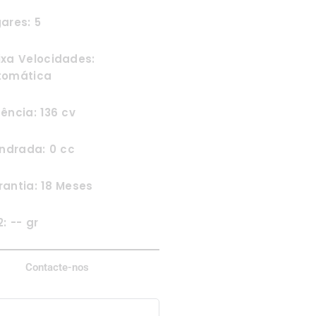
ares: 5
ixa Velocidades:
tomática
ência: 136 cv
indrada: 0 cc
antia: 18 Meses
: -- gr
Contacte-nos