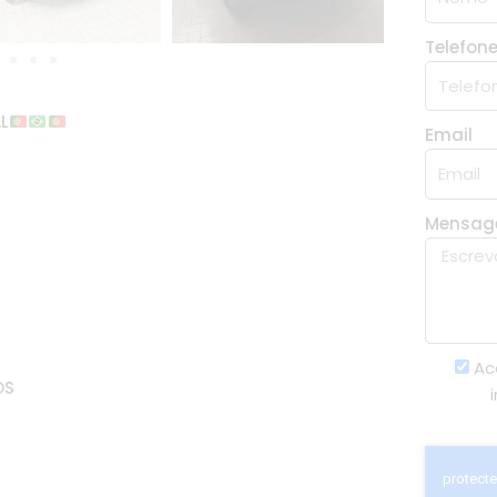
Telefon
L
Email
Mensa
Ac
OS