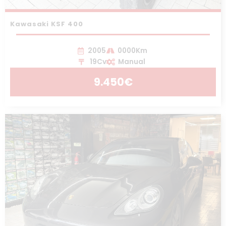
Kawasaki KSF 400
2005
0000Km
19Cv
Manual
9.450€