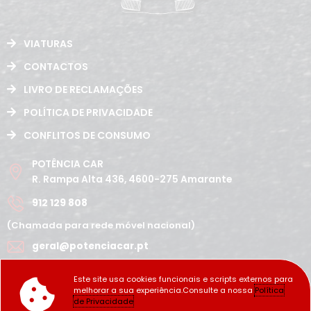
VIATURAS
CONTACTOS
LIVRO DE RECLAMAÇÕES
POLÍTICA DE PRIVACIDADE
CONFLITOS DE CONSUMO
POTÊNCIA CAR
R. Rampa Alta 436, 4600-275 Amarante
912 129 808
(Chamada para rede móvel nacional)
geral@potenciacar.pt
Segunda a Sábado
Este site usa cookies funcionais e scripts externos para
10:00h - 12:30h | 14h 19:30h
melhorar a sua experiência.Consulte a nossa
Política
Domingo
de Privacidade