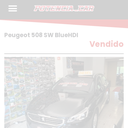
Skip
to
content
Peugeot 508 SW BlueHDI
Vendido