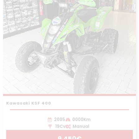
Kawasaki KSF 400
2005
0000Km
19Cv
Manual
9.450€