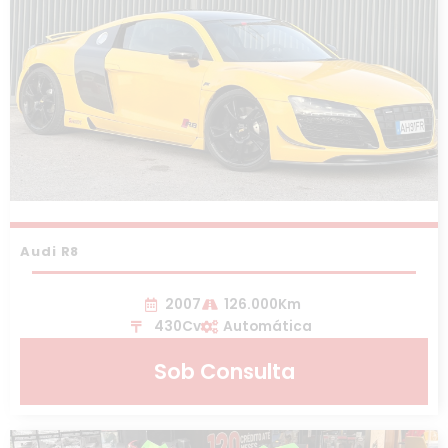
Audi R8
2007
126.000Km
430Cv
Automática
Sob Consulta