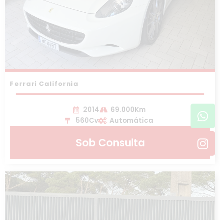
Ferrari California
Wh
In
2014
69.000Km
560Cv
Automática
Sob Consulta