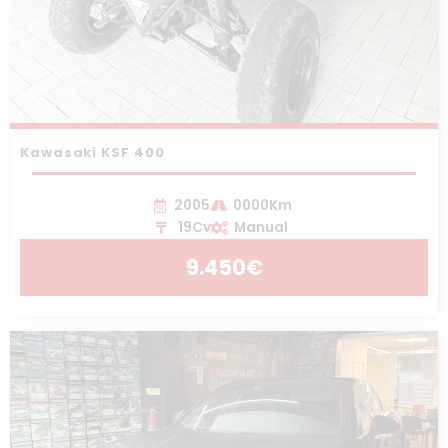
Kawasaki KSF 400
2005
0000Km
19Cv
Manual
9.450€