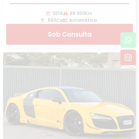
2014
69.000Km
560Cv
Automática
Sob Consulta
Wh
In