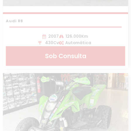
Audi R8
2007
126.000Km
430Cv
Automática
Sob Consulta