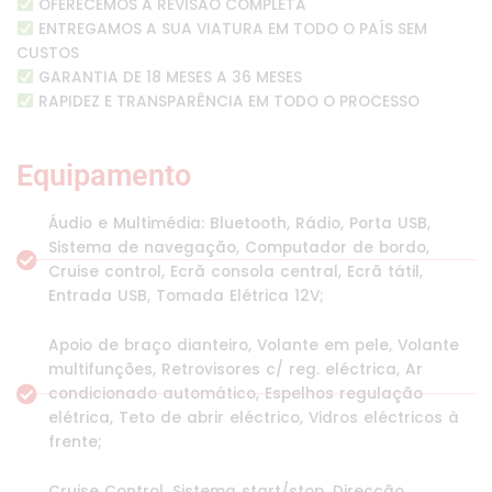
OFERECEMOS A REVISÃO COMPLETA
ENTREGAMOS A SUA VIATURA EM TODO O PAÍS SEM
CUSTOS
GARANTIA DE 18 MESES A 36 MESES
RAPIDEZ E TRANSPARÊNCIA EM TODO O PROCESSO
Equipamento
Áudio e Multimédia: Bluetooth, Rádio, Porta USB,
Sistema de navegação, Computador de bordo,
Cruise control, Ecrã consola central, Ecrã tátil,
Entrada USB, Tomada Elétrica 12V;
Apoio de braço dianteiro, Volante em pele, Volante
multifunções, Retrovisores c/ reg. eléctrica, Ar
condicionado automático, Espelhos regulação
elétrica, Teto de abrir eléctrico, Vidros eléctricos à
frente;
Cruise Control, Sistema start/stop, Direcção