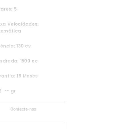
ares: 5
ixa Velocidades:
tomática
ência: 130 cv
indrada: 1500 cc
antia: 18 Meses
: -- gr
Contacte-nos