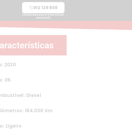
912 129 808
(Chamada para rede móvel
nacional)
aracterísticas
o: 2020
s: 06
bustível: Diesel
ilómetros: 184.000 Km
o: Ligeiro