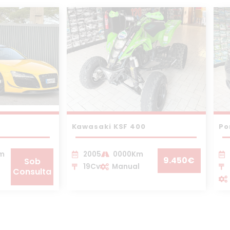
Kawasaki KSF 400
Po
Km
2005
0000Km
9.450€
Sob
19Cv
Manual
Consulta