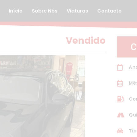
Início
Sobre Nós
Viaturas
Contacto
Vendido
C
An
Mê
Com
Qu
Tip