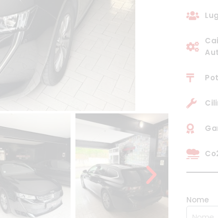
Lug
Ca
Au
Pot
Cil
Gar
Co2
Nome