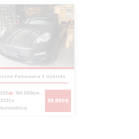
rsche Panamera S Hybrido
2011
190.000Km
39.950€
333Cv
Automática