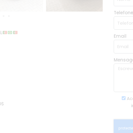
Telefon
L
Email
Mensa
Ac
OS