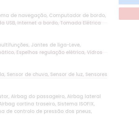
istema de navegação, Computador de bordo,
ada USB, Internet a bordo, Tomada Elétrica
ultifunções, Jantes de liga-Leve,
ático, Espelhos regulação elétrica, Vidros
da, Sensor de chuva, Sensor de luz, Sensores
tor, Airbag do passageiro, Airbag lateral
irbag cortina traseiro, Sistema ISOFIX,
ma de controlo de pressão dos pneus,