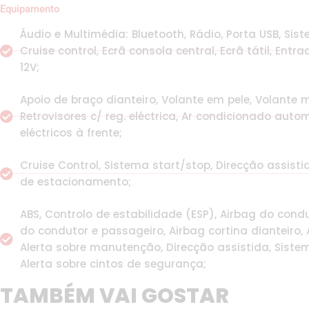
Equipamento
Áudio e Multimédia: Bluetooth, Rádio, Porta USB, S
Cruise control, Ecrã consola central, Ecrã tátil, Entr
12V;
Apoio de braço dianteiro, Volante em pele, Volante m
Retrovisores c/ reg. eléctrica, Ar condicionado autom
eléctricos à frente;
Cruise Control, Sistema start/stop, Direcção assisti
de estacionamento;
ABS, Controlo de estabilidade (ESP), Airbag do condu
do condutor e passageiro, Airbag cortina dianteiro, A
Alerta sobre manutenção, Direcção assistida, Siste
Alerta sobre cintos de segurança;
TAMBÉM VAI GOSTAR