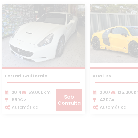
Ferrari California
Audi R8
2014
69.000Km
2007
126.000
Sob
560Cv
430Cv
Consulta
Automática
Automática