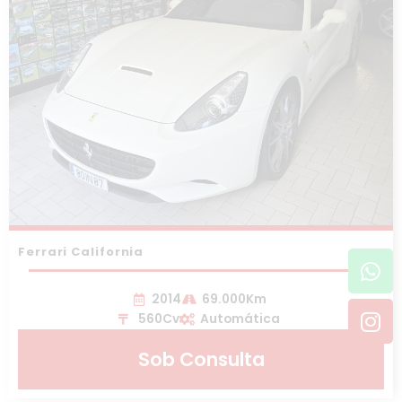
Ferrari California
Wh
In
2014
69.000Km
560Cv
Automática
Sob Consulta