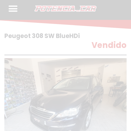
Skip
to
content
Peugeot 308 SW BlueHDi
Vendido