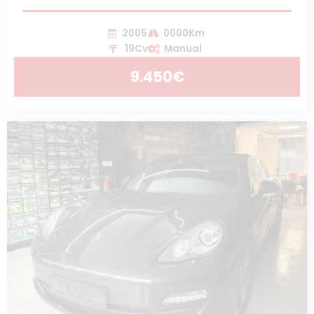
2005
0000Km
19Cv
Manual
9.450€