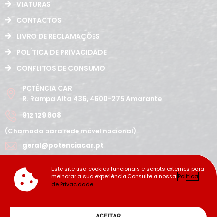
VIATURAS
CONTACTOS
LIVRO DE RECLAMAÇÕES
POLÍTICA DE PRIVACIDADE
CONFLITOS DE CONSUMO
POTÊNCIA CAR
R. Rampa Alta 436, 4600-275 Amarante
912 129 808
(Chamada para rede móvel nacional)
geral@potenciacar.pt
Segunda a Sábado
Este site usa cookies funcionais e scripts externos para
10:00h - 12:30h | 14h 19:30h
melhorar a sua experiência.Consulte a nossa
Política
Domingo
de Privacidade
Fechado
Copyright Potência_Car ©2022
ACEITAR