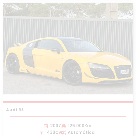
Audi R8
2007
126.000Km
430Cv
Automática