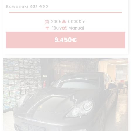
Kawasaki KSF 400
2005
0000Km
19Cv
Manual
9.450€