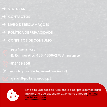
VIATURAS
CONTACTOS
LIVRO DE RECLAMAÇÕES
POLÍTICA DE PRIVACIDADE
CONFLITOS DE CONSUMO
POTÊNCIA CAR
R. Rampa Alta 436, 4600-275 Amarante
912 129 808
(Chamada para rede móvel nacional)
geral@potenciacar.pt
Segunda a Sábado
Este site usa cookies funcionais e scripts externos para
10:00h - 12:30h | 14h 19:30h
melhorar a sua experiência.Consulte a nossa
Política
Domingo
de Privacidade
Fechado