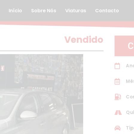
Início
Sobre Nós
Viaturas
Contacto
Vendido
C
Ano
Mê
Com
Qui
Tip