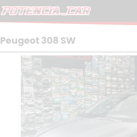
Skip
to
content
Peugeot 308 SW