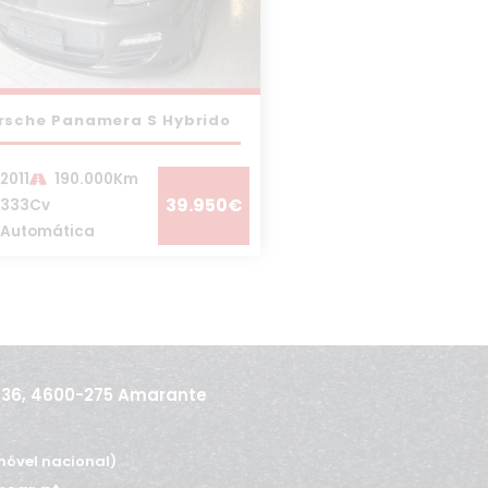
rsche Panamera S Hybrido
2011
190.000Km
39.950€
333Cv
Automática
436, 4600-275 Amarante
óvel nacional)