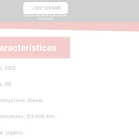
912 129 808
(Chamada para rede móvel
nacional)
aracterísticas
: 2019
s: 06
bustível: Diesel
lómetros: 213.000 Km
o: Ligeiro