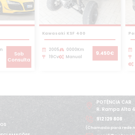
Kawasaki KSF 400
Po
Km
2005
0000Km
9.450€
Sob
19Cv
Manual
Consulta
POTÊNCIA CAR
R. Rampa Alta 
912 129 808
TOS
(Chamada para rede m