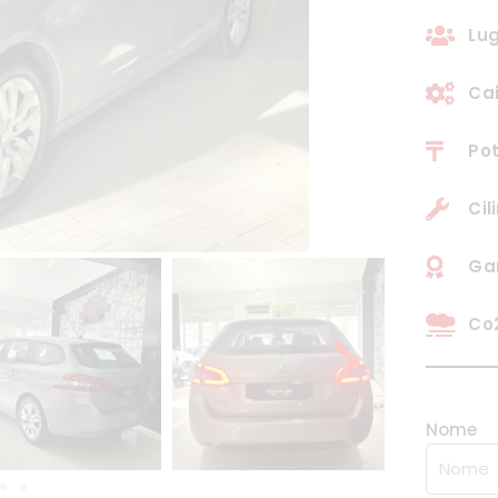
Lug
Ca
Pot
Cil
Gar
Co2
Nome