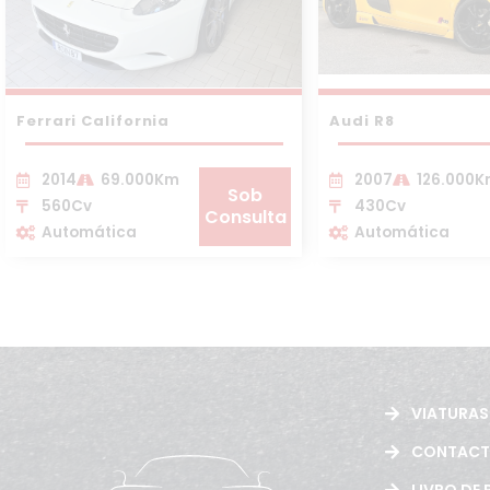
Ferrari California
Audi R8
2014
69.000Km
2007
126.000
Sob
560Cv
430Cv
Consulta
Automática
Automática
VIATURAS
CONTAC