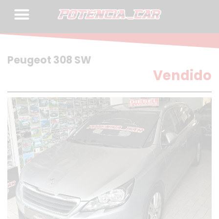
Skip
to
content
Peugeot 308 SW
Vendido