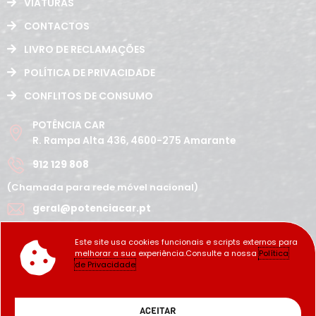
VIATURAS
CONTACTOS
LIVRO DE RECLAMAÇÕES
POLÍTICA DE PRIVACIDADE
CONFLITOS DE CONSUMO
POTÊNCIA CAR
R. Rampa Alta 436, 4600-275 Amarante
912 129 808
(Chamada para rede móvel nacional)
geral@potenciacar.pt
Segunda a Sábado
Este site usa cookies funcionais e scripts externos para
10:00h - 12:30h | 14h 19:30h
melhorar a sua experiência.Consulte a nossa
Política
Domingo
de Privacidade
Fechado
Copyright Potência_Car ©2022
ACEITAR