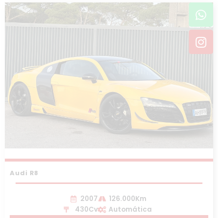
Wh
In
Audi R8
2007
126.000Km
430Cv
Automática