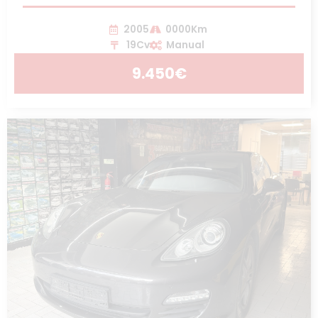
2005
0000Km
19Cv
Manual
9.450€