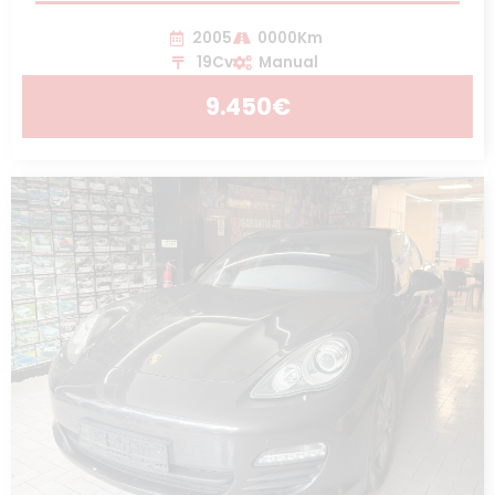
2005
0000Km
19Cv
Manual
9.450€