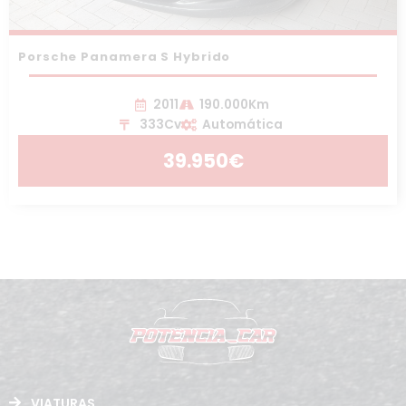
Porsche Panamera S Hybrido
2011
190.000Km
333Cv
Automática
39.950€
VIATURAS