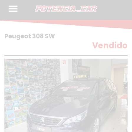
Skip
to
content
Peugeot 308 SW
Vendido