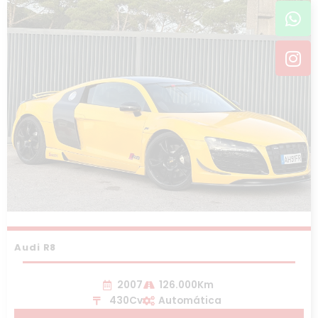
Wh
In
Audi R8
2007
126.000Km
430Cv
Automática