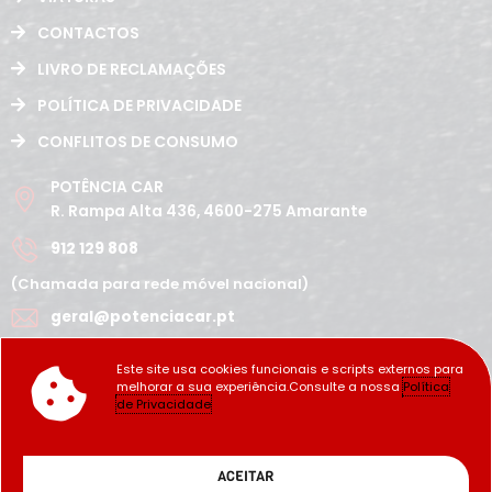
CONTACTOS
LIVRO DE RECLAMAÇÕES
POLÍTICA DE PRIVACIDADE
CONFLITOS DE CONSUMO
POTÊNCIA CAR
R. Rampa Alta 436, 4600-275 Amarante
912 129 808
(Chamada para rede móvel nacional)
geral@potenciacar.pt
Segunda a Sábado
Este site usa cookies funcionais e scripts externos para
10:00h - 12:30h | 14h 19:30h
melhorar a sua experiência.Consulte a nossa
Política
Domingo
de Privacidade
Fechado
Copyright Potência_Car ©2022
ACEITAR