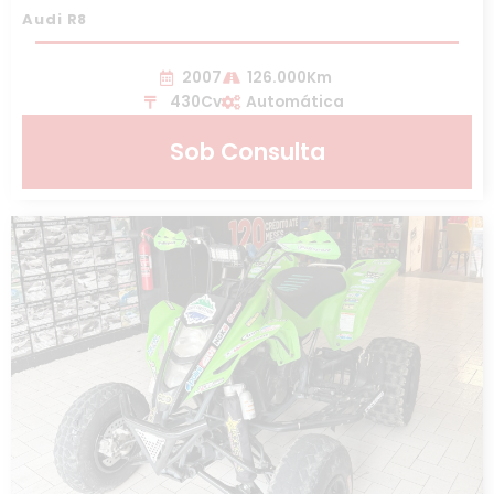
Audi R8
2007
126.000Km
430Cv
Automática
Sob Consulta