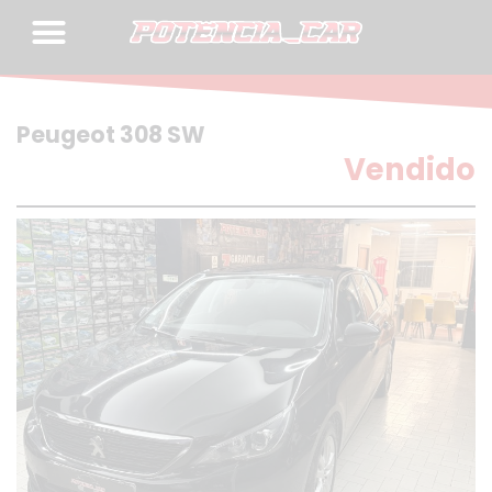
Skip
to
content
Peugeot 308 SW
Vendido