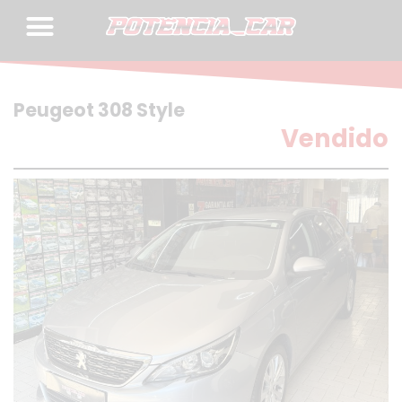
Skip
to
content
Peugeot 308 Style
Vendido