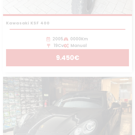
Kawasaki KSF 400
2005
0000Km
19Cv
Manual
9.450€