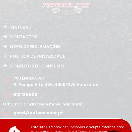
VIATURAS
CONTACTOS
LIVRO DE RECLAMAÇÕES
POLÍTICA DE PRIVACIDADE
CONFLITOS DE CONSUMO
POTÊNCIA CAR
R. Rampa Alta 436, 4600-275 Amarante
912 129 808
(Chamada para rede móvel nacional)
geral@potenciacar.pt
Segunda a Sábado
Este site usa cookies funcionais e scripts externos para
10:00h - 12:30h | 14h 19:30h
melhorar a sua experiência.Consulte a nossa
Política