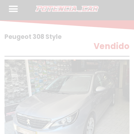
Skip
to
content
Peugeot 308 Style
Vendido