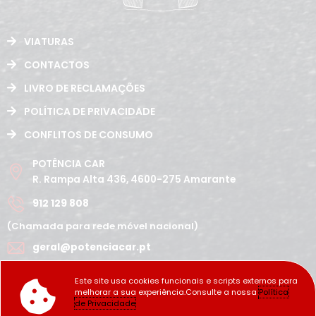
VIATURAS
CONTACTOS
LIVRO DE RECLAMAÇÕES
POLÍTICA DE PRIVACIDADE
CONFLITOS DE CONSUMO
POTÊNCIA CAR
R. Rampa Alta 436, 4600-275 Amarante
912 129 808
(Chamada para rede móvel nacional)
geral@potenciacar.pt
Segunda a Sábado
Este site usa cookies funcionais e scripts externos para
10:00h - 12:30h | 14h 19:30h
melhorar a sua experiência.Consulte a nossa
Política
Domingo
de Privacidade