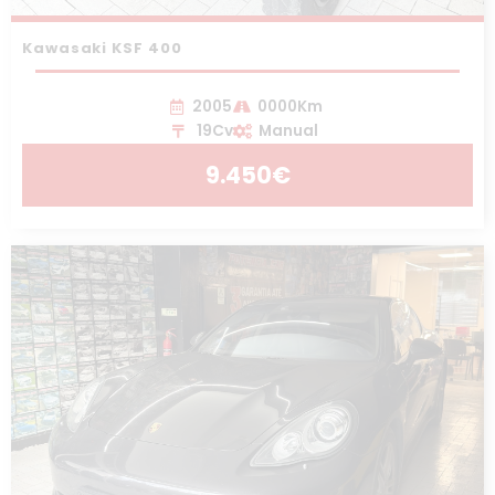
Kawasaki KSF 400
2005
0000Km
19Cv
Manual
9.450€