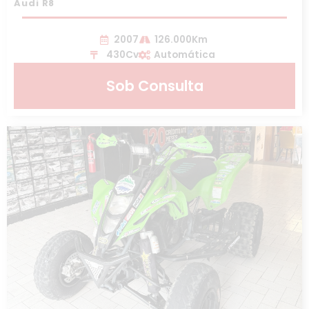
Audi R8
2007
126.000Km
430Cv
Automática
Sob Consulta