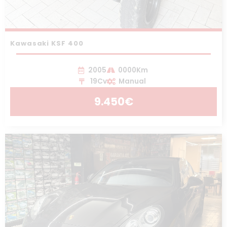
Kawasaki KSF 400
2005
0000Km
19Cv
Manual
9.450€