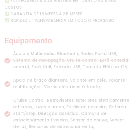
ENTREGAMOS A SUA VIATURA EM TODO O PAÍS SEM
CUSTOS
GARANTIA DE 18 MESES A 36 MESES
RAPIDEZ E TRANSPARÊNCIA EM TODO O PROCESSO
Equipamento
Áudio e Multimédia: Bluetooth, Rádio, Porta USB,
Sistema de navegação, Cruise control, Ecrã consola
central, Ecrã tátil, Entrada USB, Tomada Elétrica 12V;
Apoio de braço dianteiro, Volante em pele, Volante
multifunções, Vidros eléctricos à frente;
Cruise Control, Retrovisores exteriores eletricamente
retrateis, Luzes diurnas, Faróis de nevoeiro, Sistema
start/stop, Direcção assistida, Câmara de
estacionamento traseira, Sensor de chuva, Sensor
de luz, Sensores de estacionamento;