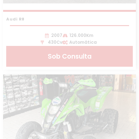
Audi R8
2007
126.000Km
430Cv
Automática
Sob Consulta