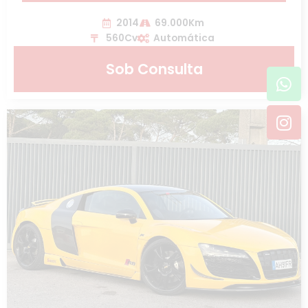
2014
69.000Km
560Cv
Automática
Sob Consulta
Wh
In