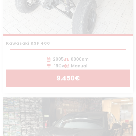
Kawasaki KSF 400
2005
0000Km
19Cv
Manual
9.450€