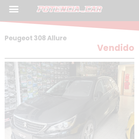
Skip
to
content
Peugeot 308 Allure
Vendido