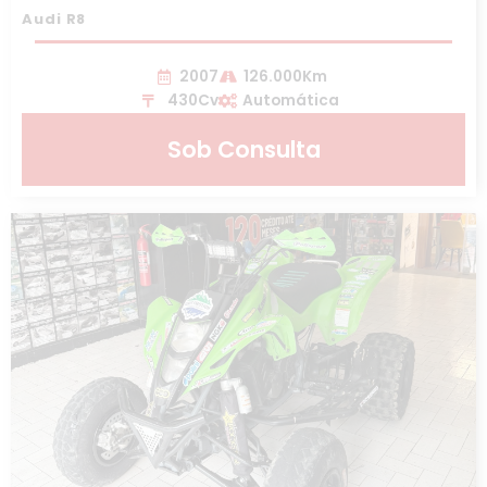
Audi R8
2007
126.000Km
430Cv
Automática
Sob Consulta