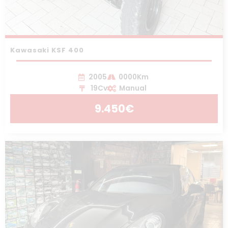
Kawasaki KSF 400
2005
0000Km
19Cv
Manual
9.450€