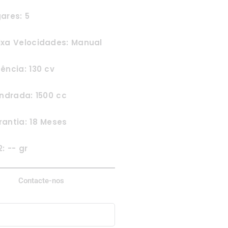
ares: 5
ixa Velocidades: Manual
ência: 130 cv
indrada: 1500 cc
antia: 18 Meses
: -- gr
Contacte-nos