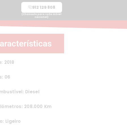
912 129 808
(Chamada para rede móvel
nacional)
aracterísticas
: 2018
s: 06
bustível: Diesel
ilómetros: 208.000 Km
o: Ligeiro