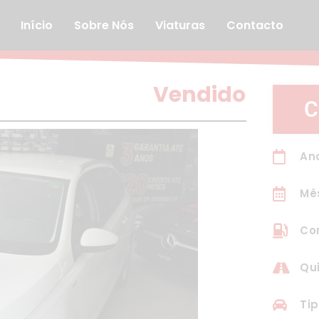
Início
Sobre Nós
Viaturas
Contacto
Vendido
C
Ano
Mê
Com
Qu
Tip