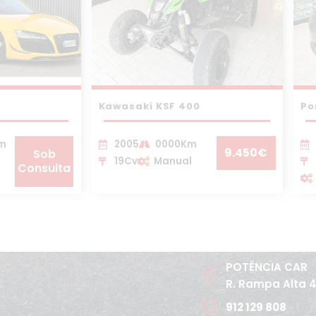
Kawasaki KSF 400
Po
Km
2005
0000Km
9.450€
Sob
19Cv
Manual
Consulta
POTÊNCIA CAR
R. Rampa Alta 
912 129 808