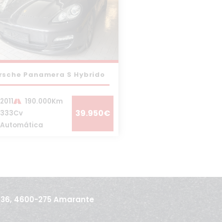
rsche Panamera S Hybrido
2011
190.000Km
39.950€
333Cv
Automática
436, 4600-275 Amarante