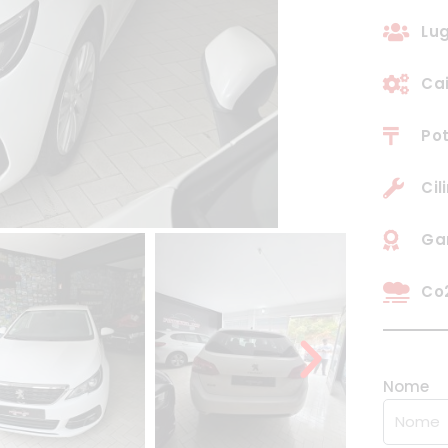
Lug
Ca
Pot
Cil
Gar
Co2
Nome