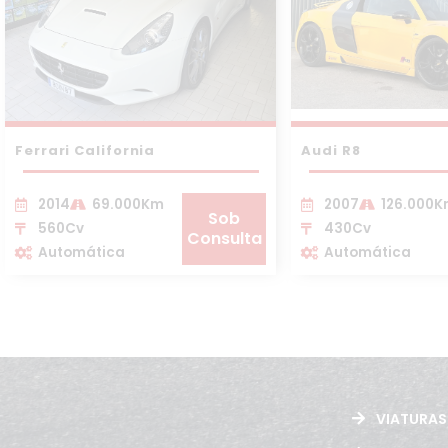
Ferrari California
Audi R8
2014
69.000Km
2007
126.000
Sob
560Cv
430Cv
Consulta
Automática
Automática
VIATURAS