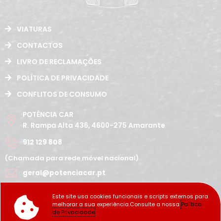
VIATURAS
CONTACTOS
LIVRO DE RECLAMAÇÕES
POLÍTICA DE PRIVACIDADE
CONFLITOS DE CONSUMO
POTÊNCIA CAR
R. Rampa Alta 436, 4600-275 Amarante
912 129 808
(Chamada para rede móvel nacional)
geral@potenciacar.pt
Segunda a Sábado
Este site usa cookies funcionais e scripts externos para
10:00h - 12:30h | 14h 19:30h
melhorar a sua experiência.Consulte a nossa
Política
Domingo
de Privacidade