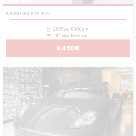
Kawasaki KSF 400
2005
0000Km
19Cv
Manual
9.450€