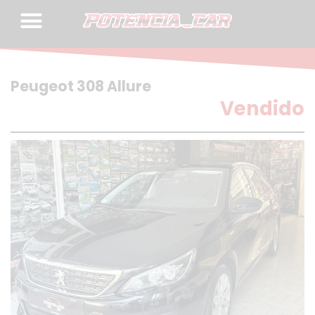
Skip
to
content
Peugeot 308 Allure
Vendido