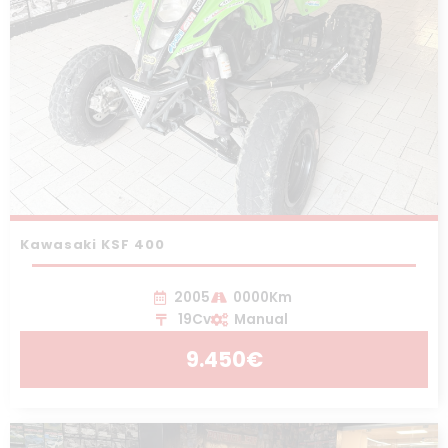
Kawasaki KSF 400
2005
0000Km
19Cv
Manual
9.450€