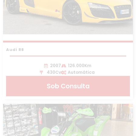
Audi R8
2007
126.000Km
430Cv
Automática
Sob Consulta