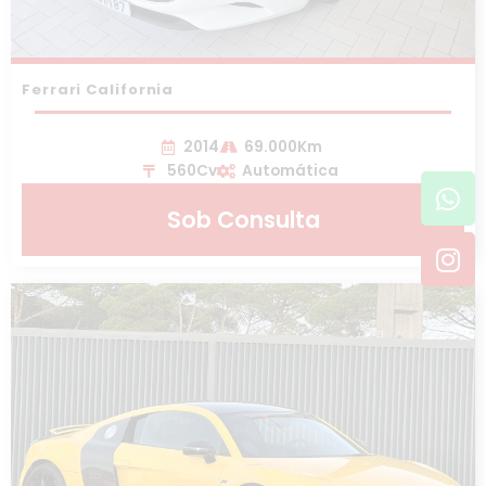
Ferrari California
2014
69.000Km
560Cv
Automática
Wh
In
Sob Consulta