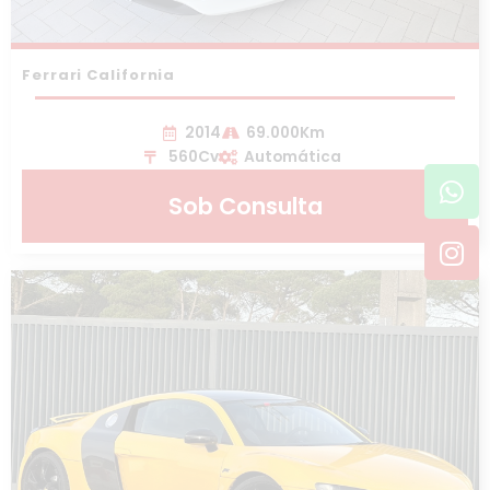
Ferrari California
2014
69.000Km
560Cv
Automática
Wh
In
Sob Consulta