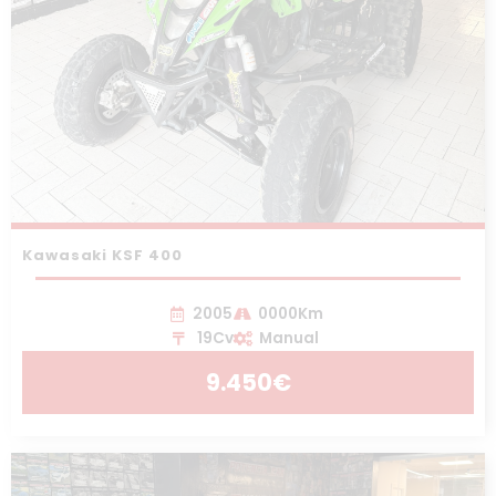
Kawasaki KSF 400
2005
0000Km
19Cv
Manual
9.450€