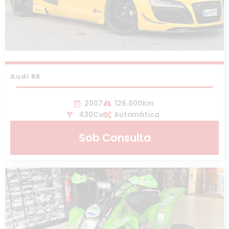
Audi R8
2007
126.000Km
430Cv
Automática
Sob Consulta