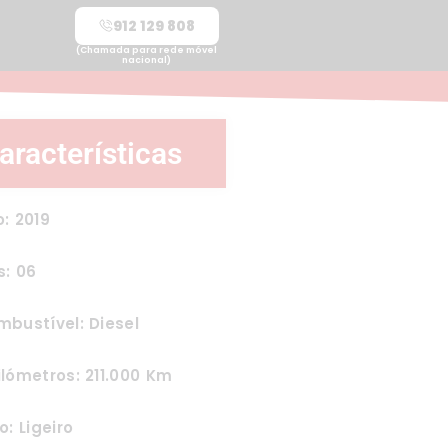
912 129 808
(Chamada para rede móvel
nacional)
aracterísticas
: 2019
s: 06
bustível: Diesel
lómetros: 211.000 Km
o: Ligeiro