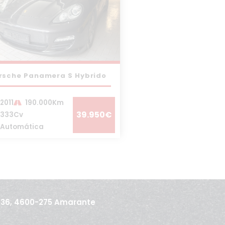
rsche Panamera S Hybrido
2011
190.000Km
39.950€
333Cv
Automática
436, 4600-275 Amarante