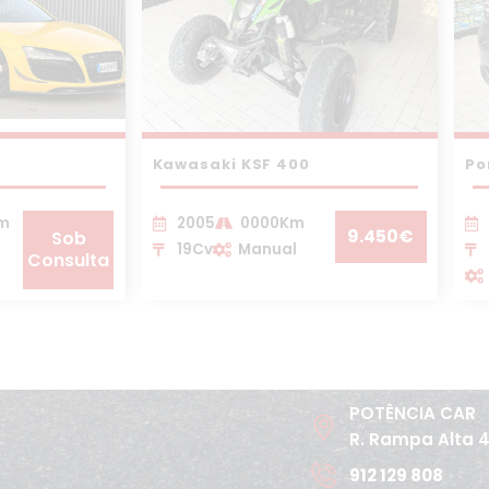
Kawasaki KSF 400
Po
Km
2005
0000Km
9.450€
Sob
19Cv
Manual
Consulta
POTÊNCIA CAR
R. Rampa Alta 
912 129 808