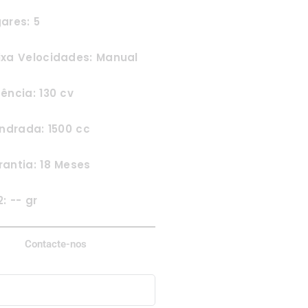
ares: 5
ixa Velocidades: Manual
ência: 130 cv
indrada: 1500 cc
antia: 18 Meses
: -- gr
Contacte-nos