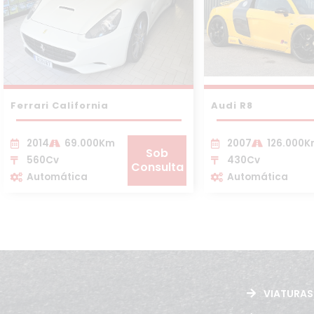
Ferrari California
Audi R8
2014
69.000Km
2007
126.000
Sob
560Cv
430Cv
Consulta
Automática
Automática
VIATURAS