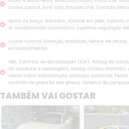
Áudio e Multimédia: Bluetooth, Rádio, Porta USB, S
Cruise control, Ecrã tátil, Entrada USB, Tomada Elétri
Apoio de braço dianteiro, Volante em pele, Volante mu
Ar condicionado automático, Espelhos regulação elétr
Cruise Control, Direcção assistida, Sensor de chuva,
estacionamento;
ABS, Controlo de estabilidade (ESP), Airbag do condu
do condutor e passageiro, Airbag cortina dianteiro, A
Alerta sobre manutenção, Direcção assistida, Fech
controlo de pressão dos pneus, Sistema de parquea
TAMBÉM VAI GOSTAR