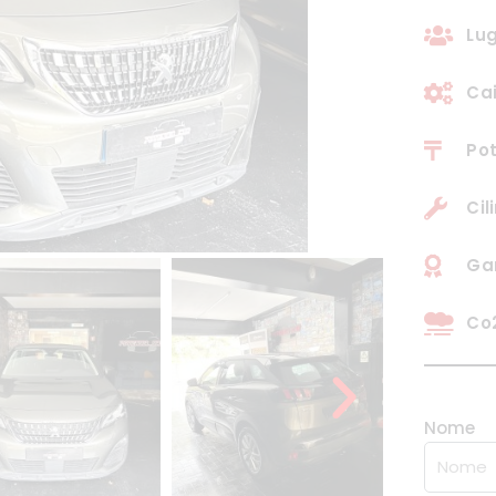
Lug
Ca
Pot
Cil
Gar
Co2
Nome