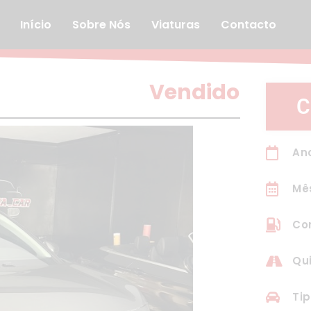
Início
Sobre Nós
Viaturas
Contacto
Vendido
C
Ano
Mê
Com
Qui
Tip