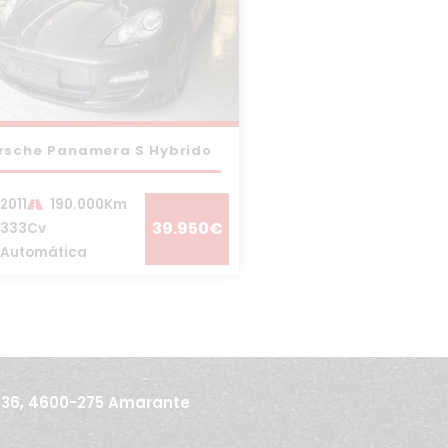
rsche Panamera S Hybrido
2011
190.000Km
39.950€
333Cv
Automática
436, 4600-275 Amarante