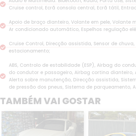
Áudio e Multimédia: Bluetooth, Rádio, Porta USB, S
Cruise control, Ecrã consola central, Ecrã tátil, Entra
Apoio de braço dianteiro, Volante em pele, Volante mu
Ar condicionado automático, Espelhos regulação elétr
Cruise Control, Direcção assistida, Sensor de chuva,
estacionamento;
ABS, Controlo de estabilidade (ESP), Airbag do condu
do condutor e passageiro, Airbag cortina dianteiro, A
Alerta sobre manutenção, Direcção assistida, Siste
de pressão dos pneus, Sistema de parqueamento, Al
TAMBÉM VAI GOSTAR