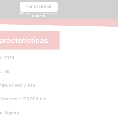
912 129 808
(Chamada para rede móvel
nacional)
aracterísticas
o: 2020
s: 06
bustível: Diesel
lómetros: 178.000 Km
o: Ligeiro