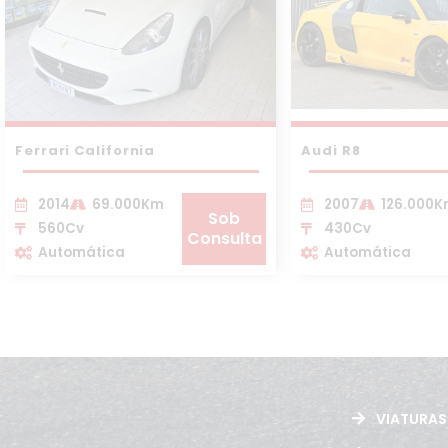
Ferrari California
Audi R8
2014
69.000Km
2007
126.000
Sob
560Cv
430Cv
Consulta
Automática
Automática
VIATURAS