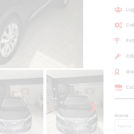
Lug
Ca
Pot
Cil
Gar
Co2
Nome