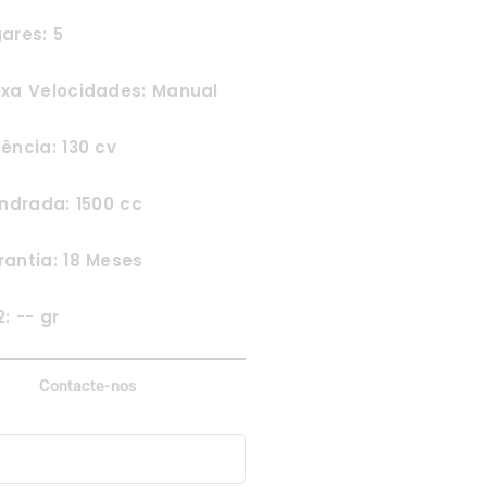
ares: 5
ixa Velocidades: Manual
ência: 130 cv
indrada: 1500 cc
antia: 18 Meses
: -- gr
Contacte-nos