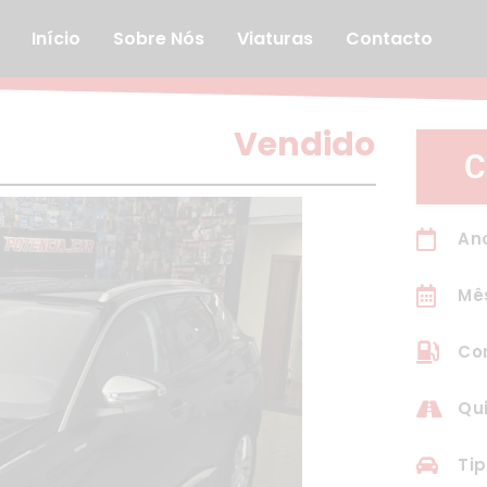
Início
Sobre Nós
Viaturas
Contacto
Vendido
C
An
Mê
Com
Qui
Tip