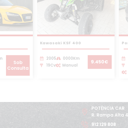
Kawasaki KSF 400
Po
Km
2005
0000Km
9.450€
Sob
19Cv
Manual
Consulta
POTÊNCIA CAR
R. Rampa Alta 
912 129 808